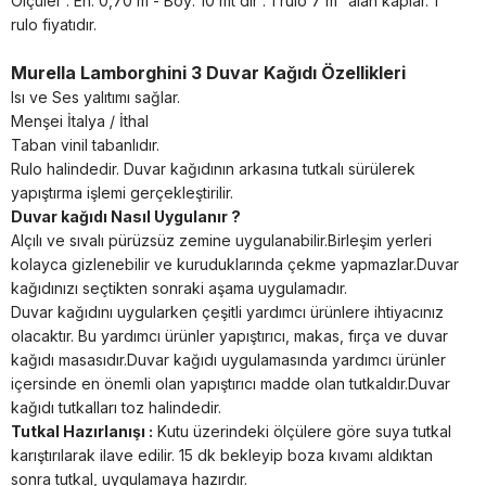
Ölçüler : En: 0,70 m - Boy: 10 mt dir . 1 rulo 7 m² alan kaplar. 1
rulo fiyatıdır.
Murella Lamborghini 3 Duvar Kağıdı Özellikleri
Isı ve Ses yalıtımı sağlar.
Menşei İtalya / İthal
Taban vinil tabanlıdır.
Rulo halindedir. Duvar kağıdının arkasına tutkalı sürülerek
yapıştırma işlemi gerçekleştirilir.
Duvar kağıdı Nasıl Uygulanır ?
Alçılı ve sıvalı pürüzsüz zemine uygulanabilir.Birleşim yerleri
kolayca gizlenebilir ve kuruduklarında çekme yapmazlar.Duvar
kağıdınızı seçtikten sonraki aşama uygulamadır.
Duvar kağıdını uygularken çeşitli yardımcı ürünlere ihtiyacınız
olacaktır. Bu yardımcı ürünler yapıştırıcı, makas, fırça ve duvar
kağıdı masasıdır.Duvar kağıdı uygulamasında yardımcı ürünler
içersinde en önemli olan yapıştırıcı madde olan tutkaldır.Duvar
kağıdı tutkalları toz halindedir.
Tutkal Hazırlanışı :
Kutu üzerindeki ölçülere göre suya tutkal
karıştırılarak ilave edilir. 15 dk bekleyip boza kıvamı aldıktan
sonra tutkal, uygulamaya hazırdır.