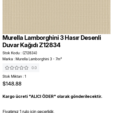
Murella Lamborghini 3 Hasır Desenli
Duvar Kağıdı Z12834
Stok Kodu
(Z12834)
Marka
:
Murella Lamborghini 3 - 7m²
0.0
Stok Miktarı
:
1
$148.88
Kargo ücreti "ALICI ÖDER" olarak gönderilecektir.
Fiyatımız 1 rulo icin geçerlidir.