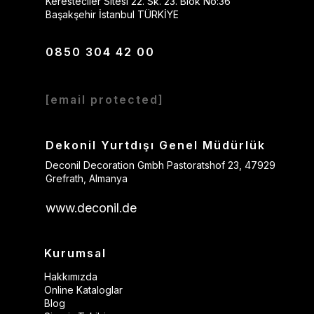
Keresteciler Sitesi 22. Sk. 23. Blok No:36
Başakşehir İstanbul TÜRKİYE
0850 304 42 00
[email protected]
Dekonil Yurtdışı Genel Müdürlük
Deconil Decoration Gmbh Pastoratshof 23, 47929
Grefrath, Almanya
www.deconil.de
Kurumsal
Hakkımızda
Online Kataloglar
Blog