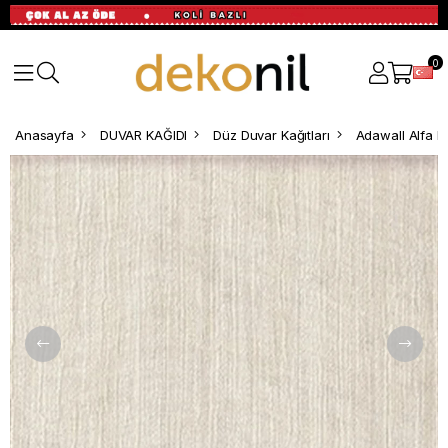
0
Anasayfa
DUVAR KAĞIDI
Düz Duvar Kağıtları
Adawall Alfa D