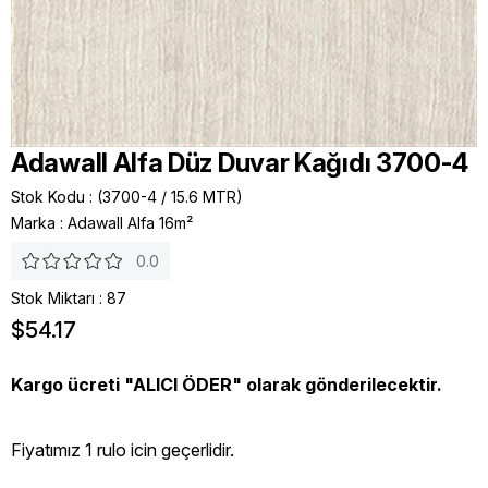
Adawall Alfa Düz Duvar Kağıdı 3700-4
Stok Kodu
(3700-4 / 15.6 MTR)
Marka
:
Adawall Alfa 16m²
0.0
Stok Miktarı
:
87
$54.17
Kargo ücreti "ALICI ÖDER" olarak gönderilecektir.
Fiyatımız 1 rulo icin geçerlidir.