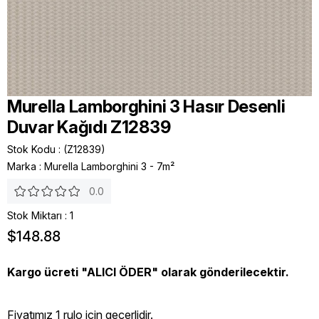
Murella Lamborghini 3 Hasır Desenli
Duvar Kağıdı Z12839
Stok Kodu
(Z12839)
Marka
:
Murella Lamborghini 3 - 7m²
0.0
Stok Miktarı
:
1
$148.88
Kargo ücreti "ALICI ÖDER" olarak gönderilecektir.
Fiyatımız 1 rulo icin geçerlidir.