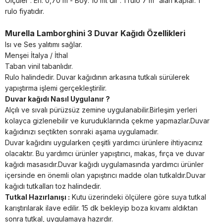
Ölçüler : En: 0,70 m - Boy: 10 mt dir . 1 rulo 7 m² alan kaplar. 1
rulo fiyatıdır.
Murella Lamborghini 3 Duvar Kağıdı Özellikleri
Isı ve Ses yalıtımı sağlar.
Menşei İtalya / İthal
Taban vinil tabanlıdır.
Rulo halindedir. Duvar kağıdının arkasına tutkalı sürülerek
yapıştırma işlemi gerçekleştirilir.
Duvar kağıdı Nasıl Uygulanır ?
Alçılı ve sıvalı pürüzsüz zemine uygulanabilir.Birleşim yerleri
kolayca gizlenebilir ve kuruduklarında çekme yapmazlar.Duvar
kağıdınızı seçtikten sonraki aşama uygulamadır.
Duvar kağıdını uygularken çeşitli yardımcı ürünlere ihtiyacınız
olacaktır. Bu yardımcı ürünler yapıştırıcı, makas, fırça ve duvar
kağıdı masasıdır.Duvar kağıdı uygulamasında yardımcı ürünler
içersinde en önemli olan yapıştırıcı madde olan tutkaldır.Duvar
kağıdı tutkalları toz halindedir.
Tutkal Hazırlanışı :
Kutu üzerindeki ölçülere göre suya tutkal
karıştırılarak ilave edilir. 15 dk bekleyip boza kıvamı aldıktan
sonra tutkal, uygulamaya hazırdır.