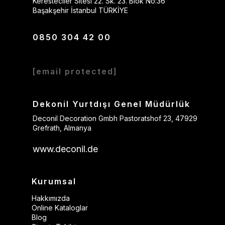
Keresteciler Sitesi 22. Sk. 23. Blok No:36
Başakşehir İstanbul TÜRKİYE
0850 304 42 00
[email protected]
Dekonil Yurtdışı Genel Müdürlük
Deconil Decoration Gmbh Pastoratshof 23, 47929
Grefrath, Almanya
www.deconil.de
Kurumsal
Hakkımızda
Online Kataloglar
Blog