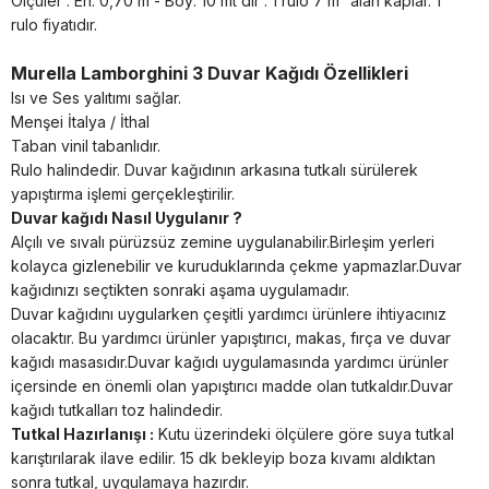
Ölçüler : En: 0,70 m - Boy: 10 mt dir . 1 rulo 7 m² alan kaplar. 1
rulo fiyatıdır.
Murella Lamborghini 3 Duvar Kağıdı Özellikleri
Isı ve Ses yalıtımı sağlar.
Menşei İtalya / İthal
Taban vinil tabanlıdır.
Rulo halindedir. Duvar kağıdının arkasına tutkalı sürülerek
yapıştırma işlemi gerçekleştirilir.
Duvar kağıdı Nasıl Uygulanır ?
Alçılı ve sıvalı pürüzsüz zemine uygulanabilir.Birleşim yerleri
kolayca gizlenebilir ve kuruduklarında çekme yapmazlar.Duvar
kağıdınızı seçtikten sonraki aşama uygulamadır.
Duvar kağıdını uygularken çeşitli yardımcı ürünlere ihtiyacınız
olacaktır. Bu yardımcı ürünler yapıştırıcı, makas, fırça ve duvar
kağıdı masasıdır.Duvar kağıdı uygulamasında yardımcı ürünler
içersinde en önemli olan yapıştırıcı madde olan tutkaldır.Duvar
kağıdı tutkalları toz halindedir.
Tutkal Hazırlanışı :
Kutu üzerindeki ölçülere göre suya tutkal
karıştırılarak ilave edilir. 15 dk bekleyip boza kıvamı aldıktan
sonra tutkal, uygulamaya hazırdır.