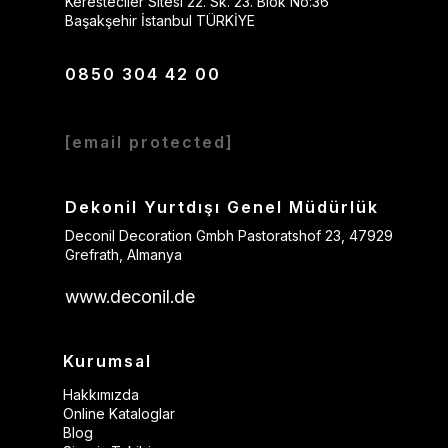
Keresteciler Sitesi 22. Sk. 23. Blok No:36
Başakşehir İstanbul TÜRKİYE
0850 304 42 00
[email protected]
Dekonil Yurtdışı Genel Müdürlük
Deconil Decoration Gmbh Pastoratshof 23, 47929
Grefrath, Almanya
www.deconil.de
Kurumsal
Hakkımızda
Online Kataloglar
Blog