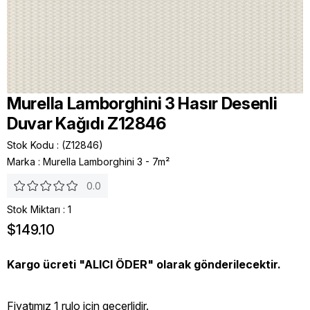
Murella Lamborghini 3 Hasır Desenli
Duvar Kağıdı Z12846
Stok Kodu
(Z12846)
Marka
:
Murella Lamborghini 3 - 7m²
0.0
Stok Miktarı
:
1
$149.10
Kargo ücreti "ALICI ÖDER" olarak gönderilecektir.
Fiyatımız 1 rulo icin geçerlidir.