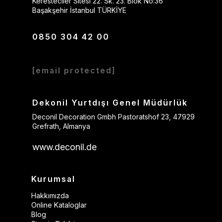
Keresteciler Sitesi 22. Sk. 23. Blok No:36
Başakşehir İstanbul TÜRKİYE
0850 304 42 00
[email protected]
Dekonil Yurtdışı Genel Müdürlük
Deconil Decoration Gmbh Pastoratshof 23, 47929
Grefrath, Almanya
www.deconil.de
Kurumsal
Hakkımızda
Online Kataloglar
Blog