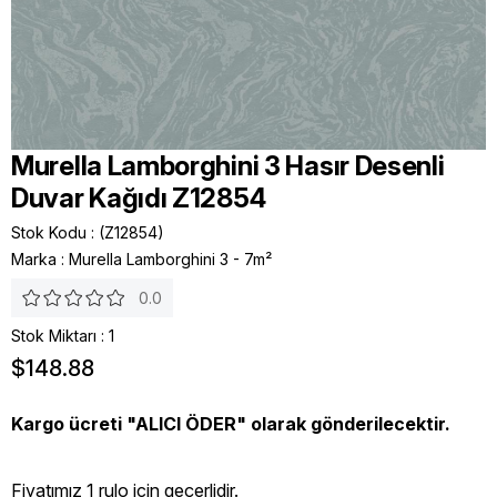
Murella Lamborghini 3 Hasır Desenli
Duvar Kağıdı Z12854
Stok Kodu
(Z12854)
Marka
:
Murella Lamborghini 3 - 7m²
0.0
Stok Miktarı
:
1
$148.88
Kargo ücreti "ALICI ÖDER" olarak gönderilecektir.
Fiyatımız 1 rulo icin geçerlidir.