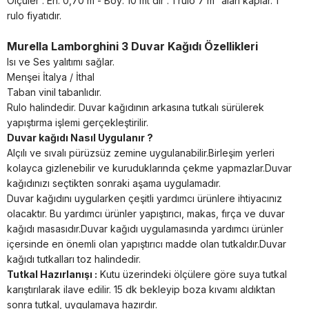
Ölçüler : En: 0,70 m - Boy: 10 mt dir . 1 rulo 7 m² alan kaplar. 1
rulo fiyatıdır.
Murella Lamborghini 3 Duvar Kağıdı Özellikleri
Isı ve Ses yalıtımı sağlar.
Menşei İtalya / İthal
Taban vinil tabanlıdır.
Rulo halindedir. Duvar kağıdının arkasına tutkalı sürülerek
yapıştırma işlemi gerçekleştirilir.
Duvar kağıdı Nasıl Uygulanır ?
Alçılı ve sıvalı pürüzsüz zemine uygulanabilir.Birleşim yerleri
kolayca gizlenebilir ve kuruduklarında çekme yapmazlar.Duvar
kağıdınızı seçtikten sonraki aşama uygulamadır.
Duvar kağıdını uygularken çeşitli yardımcı ürünlere ihtiyacınız
olacaktır. Bu yardımcı ürünler yapıştırıcı, makas, fırça ve duvar
kağıdı masasıdır.Duvar kağıdı uygulamasında yardımcı ürünler
içersinde en önemli olan yapıştırıcı madde olan tutkaldır.Duvar
kağıdı tutkalları toz halindedir.
Tutkal Hazırlanışı :
Kutu üzerindeki ölçülere göre suya tutkal
karıştırılarak ilave edilir. 15 dk bekleyip boza kıvamı aldıktan
sonra tutkal, uygulamaya hazırdır.