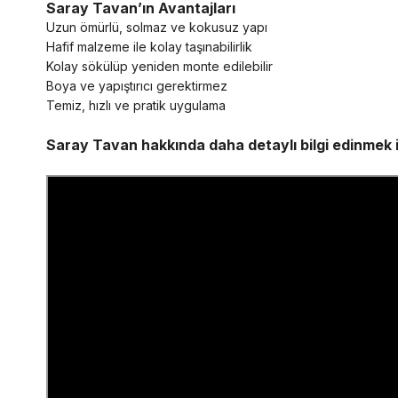
Saray Tavan’ın Avantajları
Uzun ömürlü, solmaz ve kokusuz yapı
Hafif malzeme ile kolay taşınabilirlik
Kolay sökülüp yeniden monte edilebilir
Boya ve yapıştırıcı gerektirmez
Temiz, hızlı ve pratik uygulama
Saray Tavan hakkında daha detaylı bilgi edinmek iç