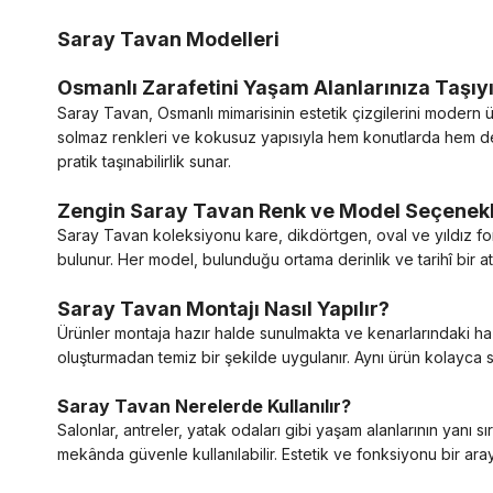
Saray Tavan Modelleri
Osmanlı Zarafetini Yaşam Alanlarınıza Taşıy
Saray Tavan, Osmanlı mimarisinin estetik çizgilerini modern 
solmaz renkleri ve kokusuz yapısıyla hem konutlarda hem de t
pratik taşınabilirlik sunar.
Zengin Saray Tavan Renk ve Model Seçenekl
Saray Tavan koleksiyonu kare, dikdörtgen, oval ve yıldız for
bulunur. Her model, bulunduğu ortama derinlik ve tarihî bir a
Saray Tavan Montajı Nasıl Yapılır?
Ürünler montaja hazır halde sunulmakta ve kenarlarındaki haz
oluşturmadan temiz bir şekilde uygulanır. Aynı ürün kolayca s
Saray Tavan Nerelerde Kullanılır?
Salonlar, antreler, yatak odaları gibi yaşam alanlarının yanı sır
mekânda güvenle kullanılabilir. Estetik ve fonksiyonu bir ara