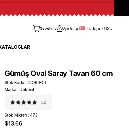
Türkçe - USD
Sepetim
0
Üye Girişi
KATALOGLAR
Gümüş Oval Saray Tavan 60 cm
Stok Kodu
(DO60-G)
Marka
:
Dekonil
5.0
Stok Miktarı
:
473
$13.66