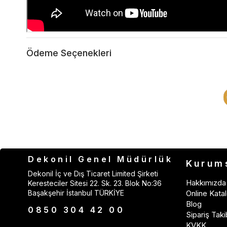
Ödeme Seçenekleri
Dekonil Genel Müdürlük
Kurum
Dekonil İç ve Dış Ticaret Limited Şirketi
Hakkımızda
Keresteciler Sitesi 22. Sk. 23. Blok No:36
Başakşehir İstanbul TÜRKİYE
Online Katal
Blog
0850 304 42 00
Sipariş Taki
KVKK