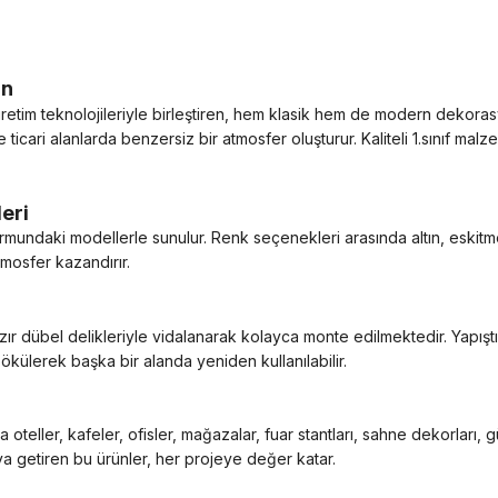
ın
üretim teknolojileriyle birleştiren, hem klasik hem de modern dekoras
icari alanlarda benzersiz bir atmosfer oluşturur. Kaliteli 1.sınıf ma
eri
mundaki modellerle sunulur. Renk seçenekleri arasında altın, eskitme,
tmosfer kazandırır.
ır dübel delikleriyle vidalanarak kolayca monte edilmektedir. Yapışt
ökülerek başka bir alanda yeniden kullanılabilir.
a oteller, kafeler, ofisler, mağazalar, fuar stantları, sahne dekorları, 
ya getiren bu ürünler, her projeye değer katar.