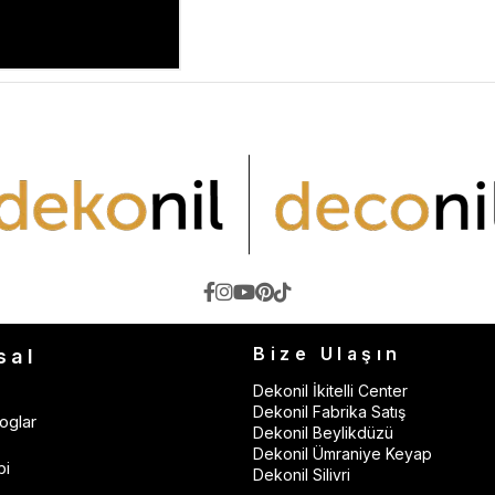
Bize Ulaşın
sal
Dekonil İkitelli Center
Dekonil Fabrika Satış
oglar
Dekonil Beylikdüzü
Dekonil Ümraniye Keyap
bi
Dekonil Silivri