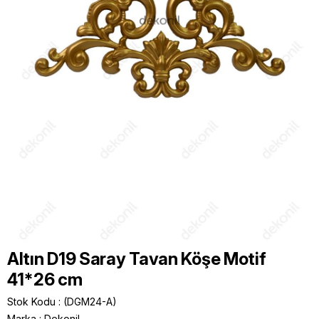
Altın D19 Saray Tavan Köşe Motif
41*26 cm
Stok Kodu
(DGM24-A)
Marka
:
Dekonil