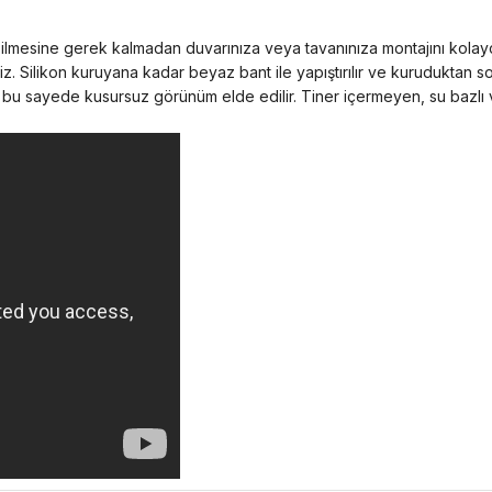
esilmesine gerek kalmadan duvarınıza veya tavanınıza montajını kolayca
niz. Silikon kuruyana kadar beyaz bant ile yapıştırılır ve kuruduktan son
r bu sayede kusursuz görünüm elde edilir. Tiner içermeyen, su bazlı ve