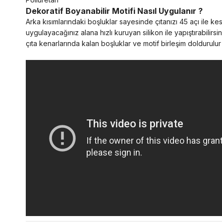
Dekoratif Boyanabilir Motifi Nasıl Uygulanır ?
Arka kısımlarındaki boşluklar sayesinde çıtanızı 45 açı ile k
uygulayacağınız alana hızlı kuruyan silikon ile yapıştırabilirsi
çıta kenarlarında kalan boşluklar ve motif birleşim doldurulu