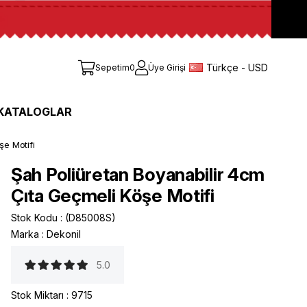
Türkçe - USD
Sepetim
0
Üye Girişi
KATALOGLAR
şe Motifi
Şah Poliüretan Boyanabilir 4cm
Çıta Geçmeli Köşe Motifi
Stok Kodu
(D85008S)
Marka
:
Dekonil
5.0
Stok Miktarı
:
9715