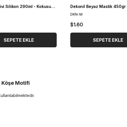
Dekonil Çivi Silikon 290ml - Kokusuz ve Hızlı Kuruyan Montaj Yapıştırıcısı
Dekonil Beyaz Mastik 450gr
DKN-M
$1.60
SEPETE EKLE
SEPETE EKLE
 Köşe Motifi
kullanılabilmektedir.