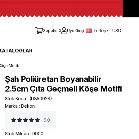
Türkçe - USD
Sepetim
0
Üye Girişi
KATALOGLAR
öşe Motifi
Şah Poliüretan Boyanabilir
2.5cm Çıta Geçmeli Köşe Motifi
Stok Kodu
(D85002S)
Marka
:
Dekonil
5.0
Stok Miktarı
:
9900