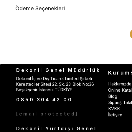
Ödeme Seçenekleri
Dekonil Genel Müdürlük
Kurum
Dekonil İç ve Dış Ticaret Limited Şirketi
Hakkımızda
Keresteciler Sitesi 22. Sk. 23. Blok No:36
Başakşehir İstanbul TÜRKİYE
Online Katal
Blog
0850 304 42 00
Sipariş Taki
KVKK
[email protected]
İletişim
Dekonil Yurtdışı Genel