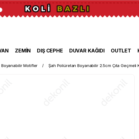
VAN
ZEMİN
DIŞ CEPHE
DUVAR KAĞIDI
OUTLET
Boyanabilir Motifler
Şah Poliüretan Boyanabilir 2.5cm Çıta Geçmeli K