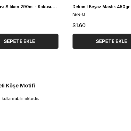
Dekonil Çivi Silikon 290ml - Kokusuz ve Hızlı Kuruyan Montaj Yapıştırıcısı
Dekonil Beyaz Mastik 450gr
DKN-M
$1.60
SEPETE EKLE
SEPETE EKLE
li Köşe Motifi
 kullanılabilmektedir.