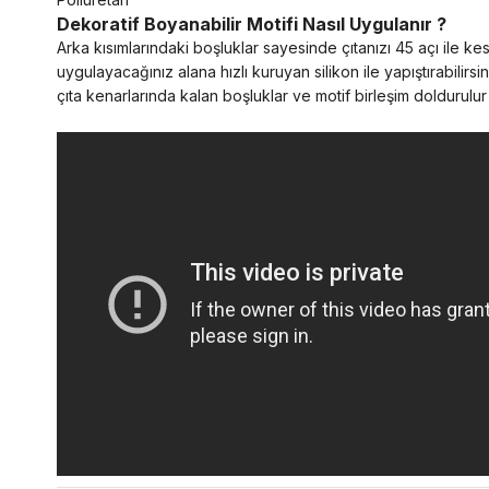
Dekoratif Boyanabilir Motifi Nasıl Uygulanır ?
Arka kısımlarındaki boşluklar sayesinde çıtanızı 45 açı ile k
uygulayacağınız alana hızlı kuruyan silikon ile yapıştırabilirsi
çıta kenarlarında kalan boşluklar ve motif birleşim doldurulu