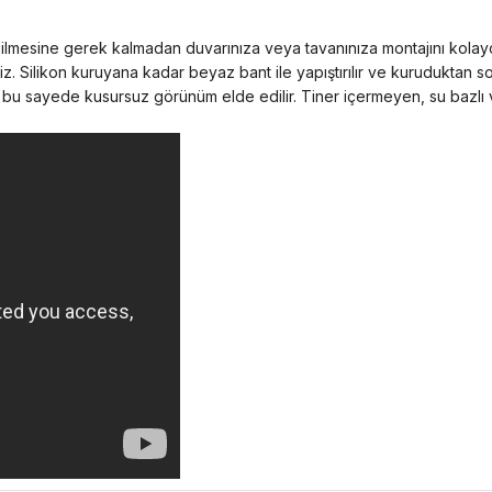
esilmesine gerek kalmadan duvarınıza veya tavanınıza montajını kolayca
niz. Silikon kuruyana kadar beyaz bant ile yapıştırılır ve kuruduktan son
r bu sayede kusursuz görünüm elde edilir. Tiner içermeyen, su bazlı ve