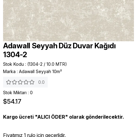
Adawall Seyyah Düz Duvar Kağıdı
1304-2
Stok Kodu
(1304-2 / 10.0 MTR)
Marka
:
Adawall Seyyah 10m²
0.0
Stok Miktarı
:
0
$54.17
Kargo ücreti "ALICI ÖDER" olarak gönderilecektir.
Fiyatımız 1 rulo icin geçerlidir.