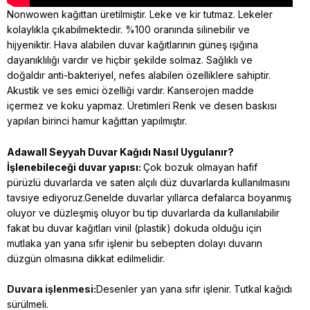
Nonwowen kağıttan üretilmiştir. Leke ve kir tutmaz. Lekeler
kolaylıkla çıkabilmektedir. %100 oranında silinebilir ve
hijyeniktir. Hava alabilen duvar kağıtlarının güneş ışığına
dayanıklılığı vardır ve hiçbir şekilde solmaz. Sağlıklı ve
doğaldır anti-bakteriyel, nefes alabilen özelliklere sahiptir.
Akustik ve ses emici özelliği vardır. Kanserojen madde
içermez ve koku yapmaz. Üretimleri Renk ve desen baskısı
yapılan birinci hamur kağıttan yapılmıştır.
Adawall Seyyah
Duvar Kağıdı Nasıl Uygulanır?
İşlenebileceği duvar yapısı:
Çok bozuk olmayan hafif
pürüzlü duvarlarda ve saten alçılı düz duvarlarda kullanılmasını
tavsiye ediyoruz.Genelde duvarlar yıllarca defalarca boyanmış
oluyor ve düzleşmiş oluyor bu tip duvarlarda da kullanılabilir
fakat bu duvar kağıtları vinil (plastik) dokuda olduğu için
mutlaka yan yana sıfır işlenir bu sebepten dolayı duvarın
düzgün olmasına dikkat edilmelidir.
Duvara işlenmesi:
Desenler yan yana sıfır işlenir. Tutkal kağıdı
sürülmeli.