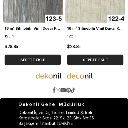
16 m² Silinebilir Vinil Duvar Kağıdı DH-123
16 m² Silinebilir Vinil Duvar Kağıdı DH-122
123-1
122-1
$28.85
$28.85
SEPETE EKLE
SEPETE EKLE
Dekonil Genel Müdürlük
Dekonil İç ve Dış Ticaret Limited Şirketi
Keresteciler Sitesi 22. Sk. 23. Blok No:36
Başakşehir İstanbul TÜRKİYE