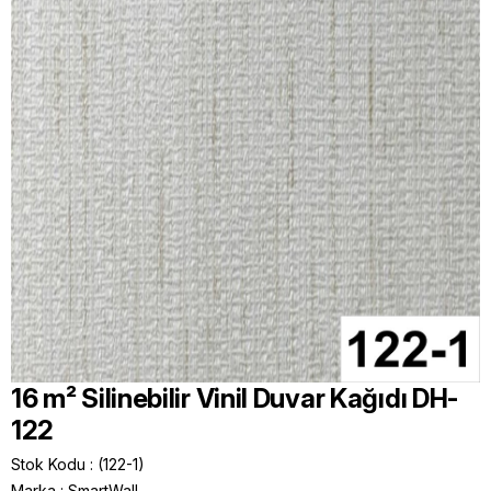
16 m² Silinebilir Vinil Duvar Kağıdı DH-
122
Stok Kodu
(122-1)
Marka
:
SmartWall