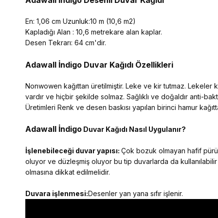
Adawall İndigo Desenli Duvar Kağıdı
En: 1,06 cm Uzunluk:10 m (10,6 m2)
Kapladığı Alan : 10,6 metrekare alan kaplar.
Desen Tekrarı: 64 cm'dir.
Adawall İndigo
Duvar Kağıdı Özellikleri
Nonwowen kağıttan üretilmiştir. Leke ve kir tutmaz. Lekeler kol
vardır ve hiçbir şekilde solmaz. Sağlıklı ve doğaldır anti-ba
Üretimleri Renk ve desen baskısı yapılan birinci hamur kağıtta
Adawall İndigo
Duvar Kağıdı Nasıl Uygulanır?
İşlenebileceği duvar yapısı:
Çok bozuk olmayan hafif pürüzl
oluyor ve düzleşmiş oluyor bu tip duvarlarda da kullanılabilir
olmasına dikkat edilmelidir.
Duvara işlenmesi:
Desenler yan yana sıfır işlenir.