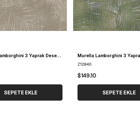
Murella Lamborghini 3 Yaprak Desenli Duvar Kağıdı Z12837
Z12840
$149.10
SEPETE EKLE
SEPETE EKLE