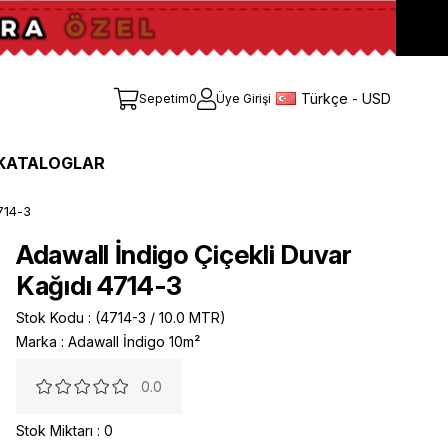
Türkçe - USD
Sepetim
0
Üye Girişi
KATALOGLAR
714-3
Adawall İndigo Çiçekli Duvar
Kağıdı 4714-3
Stok Kodu
(4714-3 / 10.0 MTR)
Marka
:
Adawall İndigo 10m²
0.0
Stok Miktarı
:
0