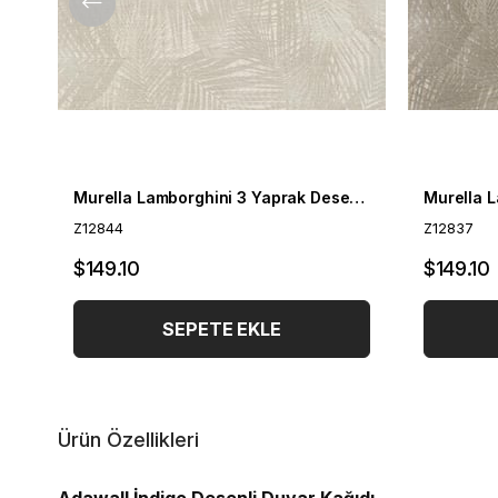
Murella Lamborghini 3 Yaprak Desenli Duvar Kağıdı Z12844
Z12844
Z12837
$149.10
$149.10
SEPETE EKLE
Ürün Özellikleri