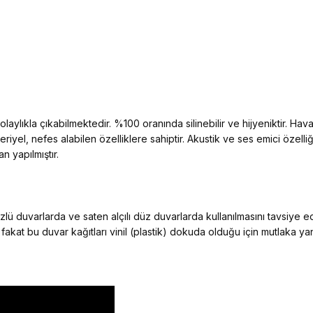
aylıkla çıkabilmektedir. %100 oranında silinebilir ve hijyeniktir. Hava 
kteriyel, nefes alabilen özelliklere sahiptir. Akustik ve ses emici öz
n yapılmıştır.
ü duvarlarda ve saten alçılı düz duvarlarda kullanılmasını tavsiye 
 fakat bu duvar kağıtları vinil (plastik) dokuda olduğu için mutlaka y