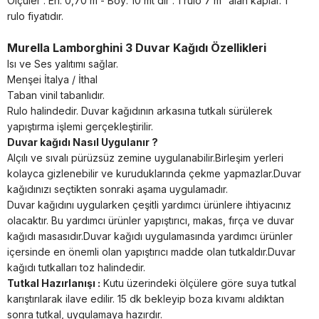
Ölçüler : En: 0,70 m - Boy: 10 mt dir . 1 rulo 7 m² alan kaplar. 1
rulo fiyatıdır.
Murella Lamborghini 3 Duvar Kağıdı Özellikleri
Isı ve Ses yalıtımı sağlar.
Menşei İtalya / İthal
Taban vinil tabanlıdır.
Rulo halindedir. Duvar kağıdının arkasına tutkalı sürülerek
yapıştırma işlemi gerçekleştirilir.
Duvar kağıdı Nasıl Uygulanır ?
Alçılı ve sıvalı pürüzsüz zemine uygulanabilir.Birleşim yerleri
kolayca gizlenebilir ve kuruduklarında çekme yapmazlar.Duvar
kağıdınızı seçtikten sonraki aşama uygulamadır.
Duvar kağıdını uygularken çeşitli yardımcı ürünlere ihtiyacınız
olacaktır. Bu yardımcı ürünler yapıştırıcı, makas, fırça ve duvar
kağıdı masasıdır.Duvar kağıdı uygulamasında yardımcı ürünler
içersinde en önemli olan yapıştırıcı madde olan tutkaldır.Duvar
kağıdı tutkalları toz halindedir.
Tutkal Hazırlanışı :
Kutu üzerindeki ölçülere göre suya tutkal
karıştırılarak ilave edilir. 15 dk bekleyip boza kıvamı aldıktan
sonra tutkal, uygulamaya hazırdır.