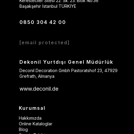
Keresteciler Sitesi 22. Sk. 23. Blok No:36
Başakşehir İstanbul TÜRKİYE
0850 304 42 00
[email protected]
Dekonil Yurtdışı Genel Müdürlük
Deconil Decoration Gmbh Pastoratshof 23, 47929
Grefrath, Almanya
www.deconil.de
Kurumsal
Hakkımızda
Online Kataloglar
Blog