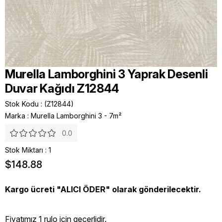
Murella Lamborghini 3 Yaprak Desenli
Duvar Kağıdı Z12844
Stok Kodu
(Z12844)
Marka
:
Murella Lamborghini 3 - 7m²
0.0
Stok Miktarı
:
1
$148.88
Kargo ücreti "ALICI ÖDER" olarak gönderilecektir.
Fiyatımız 1 rulo icin geçerlidir.