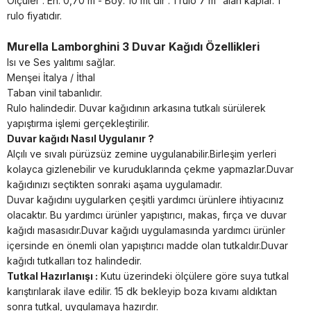
Ölçüler : En: 0,70 m - Boy: 10 mt dir . 1 rulo 7 m² alan kaplar. 1
rulo fiyatıdır.
Murella Lamborghini 3 Duvar Kağıdı Özellikleri
Isı ve Ses yalıtımı sağlar.
Menşei İtalya / İthal
Taban vinil tabanlıdır.
Rulo halindedir. Duvar kağıdının arkasına tutkalı sürülerek
yapıştırma işlemi gerçekleştirilir.
Duvar kağıdı Nasıl Uygulanır ?
Alçılı ve sıvalı pürüzsüz zemine uygulanabilir.Birleşim yerleri
kolayca gizlenebilir ve kuruduklarında çekme yapmazlar.Duvar
kağıdınızı seçtikten sonraki aşama uygulamadır.
Duvar kağıdını uygularken çeşitli yardımcı ürünlere ihtiyacınız
olacaktır. Bu yardımcı ürünler yapıştırıcı, makas, fırça ve duvar
kağıdı masasıdır.Duvar kağıdı uygulamasında yardımcı ürünler
içersinde en önemli olan yapıştırıcı madde olan tutkaldır.Duvar
kağıdı tutkalları toz halindedir.
Tutkal Hazırlanışı :
Kutu üzerindeki ölçülere göre suya tutkal
karıştırılarak ilave edilir. 15 dk bekleyip boza kıvamı aldıktan
sonra tutkal, uygulamaya hazırdır.