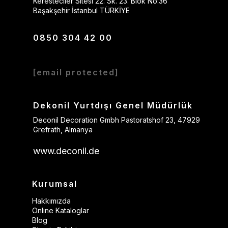
Keresteciler Sitesi 22. Sk. 23. Blok No:36
Başakşehir İstanbul TÜRKİYE
0850 304 42 00
[email protected]
Dekonil Yurtdışı Genel Müdürlük
Deconil Decoration Gmbh Pastoratshof 23, 47929
Grefrath, Almanya
www.deconil.de
Kurumsal
Hakkımızda
Online Kataloglar
Blog