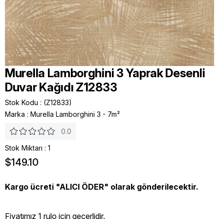
Murella Lamborghini 3 Yaprak Desenli
Duvar Kağıdı Z12833
Stok Kodu
(Z12833)
Marka
:
Murella Lamborghini 3 - 7m²
0.0
Stok Miktarı
:
1
$149.10
Kargo ücreti "ALICI ÖDER" olarak gönderilecektir.
Fiyatımız 1 rulo icin geçerlidir.