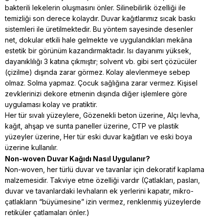
bakterili lekelerin oluşmasını önler. Silinebilirlik özelliği ile
temizliği son derece kolaydır. Duvar kağıtlarımız sıcak baskı
sistemleri ile üretilmektedir. Bu yöntem sayesinde desenler
net, dokular etkili hale gelmekte ve uygulandıkları mekâna
estetik bir görünüm kazandırmaktadır. Isı dayanımı yüksek,
dayanıklılığı 3 katına çıkmıştır; solvent vb. gibi sert çözücüler
(çizilme) dışında zarar görmez. Kolay alevlenmeye sebep
olmaz. Solma yapmaz. Çocuk sağlığına zarar vermez. Kişisel
zevklerinizi dekore etmenin dışında diğer işlemlere göre
uygulaması kolay ve pratiktir.
Her tür sıvalı yüzeylere, Gözenekli beton üzerine, Alçı levha,
kağıt, ahşap ve sunta paneller üzerine, CTP ve plastik
yüzeyler üzerine, Her tür eski duvar kağıtları ve eski boya
üzerine kullanılır.
Non-woven Duvar Kağıdı Nasıl Uygulanır?
Non-woven, her türlü duvar ve tavanlar için dekoratif kaplama
malzemesidir. Takviye etme özelliği vardır (Çatlakları, pasları,
duvar ve tavanlardaki levhaların ek yerlerini kapatır, mikro-
çatlakların “büyümesine” izin vermez, renklenmiş yüzeylerde
retiküler çatlamaları önler.)