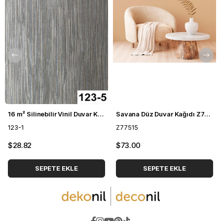
16 m² Silinebilir Vinil Duvar Kağıdı DH-123
Savana Düz Duvar Kağıdı Z77515
123-1
Z77515
$28.82
$73.00
SEPETE EKLE
SEPETE EKLE