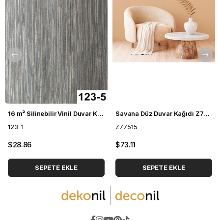
16 m² Silinebilir Vinil Duvar Kağıdı DH-123
Savana Düz Duvar Kağıdı Z77515
123-1
Z77515
$28.86
$73.11
SEPETE EKLE
SEPETE EKLE