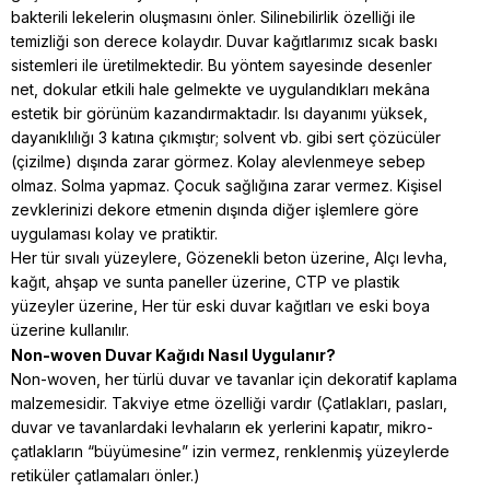
bakterili lekelerin oluşmasını önler. Silinebilirlik özelliği ile
temizliği son derece kolaydır. Duvar kağıtlarımız sıcak baskı
sistemleri ile üretilmektedir. Bu yöntem sayesinde desenler
net, dokular etkili hale gelmekte ve uygulandıkları mekâna
estetik bir görünüm kazandırmaktadır. Isı dayanımı yüksek,
dayanıklılığı 3 katına çıkmıştır; solvent vb. gibi sert çözücüler
(çizilme) dışında zarar görmez. Kolay alevlenmeye sebep
olmaz. Solma yapmaz. Çocuk sağlığına zarar vermez. Kişisel
zevklerinizi dekore etmenin dışında diğer işlemlere göre
uygulaması kolay ve pratiktir.
Her tür sıvalı yüzeylere, Gözenekli beton üzerine, Alçı levha,
kağıt, ahşap ve sunta paneller üzerine, CTP ve plastik
yüzeyler üzerine, Her tür eski duvar kağıtları ve eski boya
üzerine kullanılır.
Non-woven Duvar Kağıdı Nasıl Uygulanır?
Non-woven, her türlü duvar ve tavanlar için dekoratif kaplama
malzemesidir. Takviye etme özelliği vardır (Çatlakları, pasları,
duvar ve tavanlardaki levhaların ek yerlerini kapatır, mikro-
çatlakların “büyümesine” izin vermez, renklenmiş yüzeylerde
retiküler çatlamaları önler.)