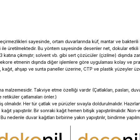
mezlikleri sayesinde, ortam duvarlarında küf, mantar ve bakterili lekele
i ile üretilmektedir. Bu yöntem sayesinde desenler net, dokular etkil
 3 katına çıkmıştır; solvent vb. gibi sert çözücüler (çizilme) dışınd
ekore etmenin dışında diğer işlemlere göre uygulaması kolay ve prati
, kağıt, ahşap ve sunta paneller üzerine, CTP ve plastik yüzeyler üze
 malzemesidir. Takviye etme özelliği vardır (Çatlakları, pasları, duvar
retiküler çatlamaları önler.)
ş olmalıdır. Her tür çatlak ve pürüzler sıvayla doldurulmalıdır. Hazı
ğıt yapıştırılır. Bir sonraki kağıt hemen bitişik yapıştırılmalıdır. Non-
edenle duvar kağıtları birbirine yakın yapıştırılır, bindirme yapılm