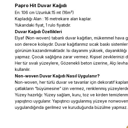
Papro Hit Duvar Kağıdı
En: 106 cm Uzunluk:15 mt (16m²)
Kapladığı Alan : 16 metrekare alan kaplar.
Yukarıdaki fiyat, 1 rulo fiyatıdır.
Duvar Kağıdı Özellikleri
Elyaf (Non-woven) tabanlı duvar kağıtları, mükemmel hava geçir
son derece kolaydır. Duvar kağıtlarımız sıcak baskı sistemler
görünüm kazandırmaktadır. Isı dayanımı yüksek, dayanıklılığı
yapmaz. Çocuk sağlığına zarar vermez. Kişisel zevklerinizi d
Her tür sıvalı yüzeylere, Gözenekli beton üzerine, Alçı levha
kullanılır.
Non-woven Duvar Kağıdı Nasıl Uygulanır?
Non-woven, her türlü duvar ve tavanlar için dekoratif kaplama
çatlakların “büyümesine” izin vermez, renklenmiş yüzeylerde 
Yüzey hazırlığı: Yüzey sağlam, kuru, toz ve kirden temizlenmi
yapıştırıcı uygulanır. Yapıştırıcı uygulanmış yüzeye nonwoven ka
uygulandığında gerilmez ve kuruduğunda büzülme yapmaz. Bu n