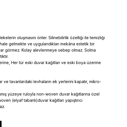
rin oluşmasını önler. Silinebilirlik özelliği ile temizliği
i hale gelmekte ve uygulandıkları mekâna estetik bir
a zarar görmez. Kolay alevlenmeye sebep olmaz. Solma
ktir.
rine, Her tür eski duvar kağıtları ve eski boya üzerine
 ve tavanlardaki levhaların ek yerlerini kapatır, mikro-
rlanmış yüzeye ruloyla non-woven duvar kağıtlarına özel
woven (elyaf tabanlı)duvar kağıtları yapıştırıcı
az.