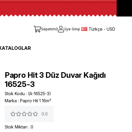
Türkçe - USD
Sepetim
0
Üye Girişi
KATALOGLAR
Papro Hit 3 Düz Duvar Kağıdı
16525-3
Stok Kodu
(A-16525-3)
Marka
:
Papro Hit 1 16m²
0.0
Stok Miktarı
:
0