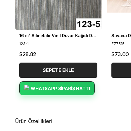
16 m² Silinebilir Vinil Duvar Kağıdı DH-123
Savana D
123-1
Z77515
$28.82
$73.00
SEPETE EKLE
WHATSAPP SIPARIŞ HATTI
Ürün Özellikleri