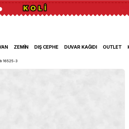
VAN
ZEMİN
DIŞ CEPHE
DUVAR KAĞIDI
OUTLET
dı 16525-3