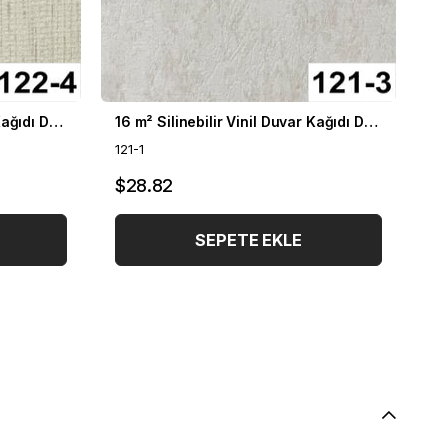
16 m² Silinebilir Vinil Duvar Kağıdı DH-122
16 m² Silinebilir Vinil Duvar Kağıdı DH-121
121-1
25
$28.82
$
SEPETE EKLE