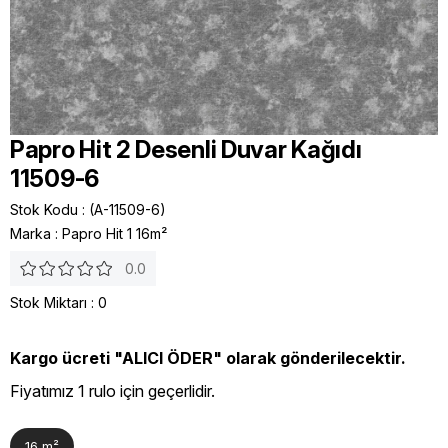
Papro Hit 2 Desenli Duvar Kağıdı
11509-6
Stok Kodu
(A-11509-6)
Marka
:
Papro Hit 1 16m²
0.0
Stok Miktarı
:
0
Kargo ücreti "ALICI ÖDER" olarak gönderilecektir.
Fiyatımız 1 rulo için geçerlidir.
16 m²