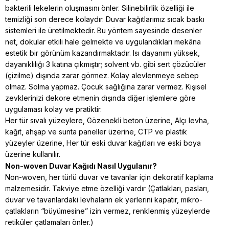
bakterili lekelerin oluşmasını önler. Silinebilirlik özelliği ile
temizliği son derece kolaydır. Duvar kağıtlarımız sıcak baskı
sistemleri ile üretilmektedir. Bu yöntem sayesinde desenler
net, dokular etkili hale gelmekte ve uygulandıkları mekâna
estetik bir görünüm kazandırmaktadır. Isı dayanımı yüksek,
dayanıklılığı 3 katına çıkmıştır; solvent vb. gibi sert çözücüler
(çizilme) dışında zarar görmez. Kolay alevlenmeye sebep
olmaz. Solma yapmaz. Çocuk sağlığına zarar vermez. Kişisel
zevklerinizi dekore etmenin dışında diğer işlemlere göre
uygulaması kolay ve pratiktir.
Her tür sıvalı yüzeylere, Gözenekli beton üzerine, Alçı levha,
kağıt, ahşap ve sunta paneller üzerine, CTP ve plastik
yüzeyler üzerine, Her tür eski duvar kağıtları ve eski boya
üzerine kullanılır.
Non-woven Duvar Kağıdı Nasıl Uygulanır?
Non-woven, her türlü duvar ve tavanlar için dekoratif kaplama
malzemesidir. Takviye etme özelliği vardır (Çatlakları, pasları,
duvar ve tavanlardaki levhaların ek yerlerini kapatır, mikro-
çatlakların “büyümesine” izin vermez, renklenmiş yüzeylerde
retiküler çatlamaları önler.)