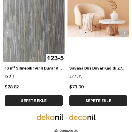
16 m² Silinebilir Vinil Duvar Kağıdı DH-123
Savana Düz Duvar Kağıdı Z77515
123-1
Z77515
$28.82
$73.00
SEPETE EKLE
SEPETE EKLE