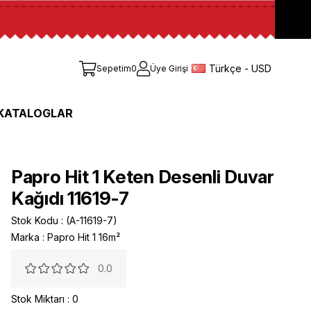
Türkçe - USD
Sepetim
0
Üye Girişi
KATALOGLAR
Papro Hit 1 Keten Desenli Duvar
Kağıdı 11619-7
Stok Kodu
(A-11619-7)
Marka
:
Papro Hit 1 16m²
0.0
Stok Miktarı
:
0