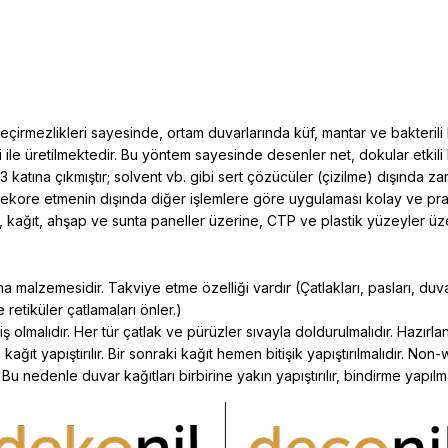
mezlikleri sayesinde, ortam duvarlarında küf, mantar ve bakterili lekele
i ile üretilmektedir. Bu yöntem sayesinde desenler net, dokular etkil
 3 katına çıkmıştır; solvent vb. gibi sert çözücüler (çizilme) dışınd
ekore etmenin dışında diğer işlemlere göre uygulaması kolay ve prati
, kağıt, ahşap ve sunta paneller üzerine, CTP ve plastik yüzeyler üze
 malzemesidir. Takviye etme özelliği vardır (Çatlakları, pasları, duvar
retiküler çatlamaları önler.)
ş olmalıdır. Her tür çatlak ve pürüzler sıvayla doldurulmalıdır. Hazı
ğıt yapıştırılır. Bir sonraki kağıt hemen bitişik yapıştırılmalıdır. Non-
edenle duvar kağıtları birbirine yakın yapıştırılır, bindirme yapılm