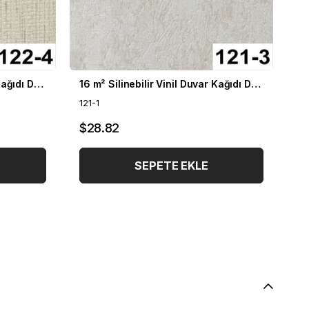
16 m² Silinebilir Vinil Duvar Kağıdı DH-122
16 m² Silinebilir Vinil Duvar Kağıdı DH-121
121-1
25
$28.82
$
SEPETE EKLE