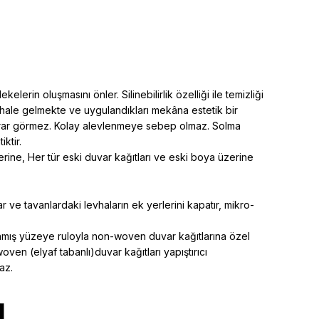
rin oluşmasını önler. Silinebilirlik özelliği ile temizliği
i hale gelmekte ve uygulandıkları mekâna estetik bir
a zarar görmez. Kolay alevlenmeye sebep olmaz. Solma
ktir.
rine, Her tür eski duvar kağıtları ve eski boya üzerine
 ve tavanlardaki levhaların ek yerlerini kapatır, mikro-
rlanmış yüzeye ruloyla non-woven duvar kağıtlarına özel
woven (elyaf tabanlı)duvar kağıtları yapıştırıcı
az.