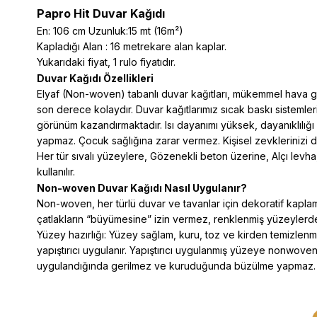
Papro Hit Duvar Kağıdı
En: 106 cm Uzunluk:15 mt (16m²)
Kapladığı Alan : 16 metrekare alan kaplar.
Yukarıdaki fiyat, 1 rulo fiyatıdır.
Duvar Kağıdı Özellikleri
Elyaf (Non-woven) tabanlı duvar kağıtları, mükemmel hava geçir
son derece kolaydır. Duvar kağıtlarımız sıcak baskı sistemler
görünüm kazandırmaktadır. Isı dayanımı yüksek, dayanıklılığı
yapmaz. Çocuk sağlığına zarar vermez. Kişisel zevklerinizi d
Her tür sıvalı yüzeylere, Gözenekli beton üzerine, Alçı levha
kullanılır.
Non-woven Duvar Kağıdı Nasıl Uygulanır?
Non-woven, her türlü duvar ve tavanlar için dekoratif kaplama
çatlakların “büyümesine” izin vermez, renklenmiş yüzeylerde 
Yüzey hazırlığı: Yüzey sağlam, kuru, toz ve kirden temizlenmi
yapıştırıcı uygulanır. Yapıştırıcı uygulanmış yüzeye nonwoven ka
uygulandığında gerilmez ve kuruduğunda büzülme yapmaz. Bu n