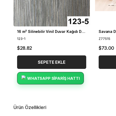
16 m² Silinebilir Vinil Duvar Kağıdı DH-123
Savana D
123-1
Z77515
$28.82
$73.00
SEPETE EKLE
WHATSAPP SIPARIŞ HATTI
Ürün Özellikleri