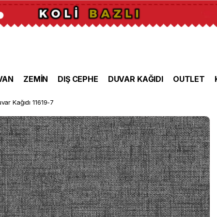
VAN
ZEMİN
DIŞ CEPHE
DUVAR KAĞIDI
OUTLET
uvar Kağıdı 11619-7