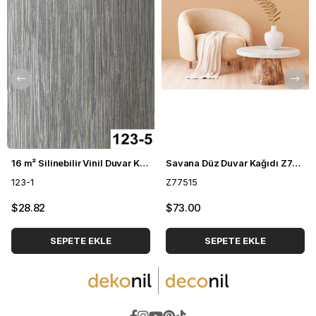
16 m² Silinebilir Vinil Duvar Kağıdı DH-123
Savana Düz Duvar Kağıdı Z77515
123-1
Z77515
$28.82
$73.00
SEPETE EKLE
SEPETE EKLE