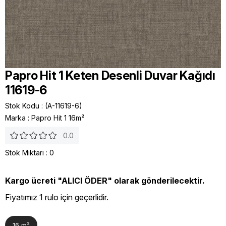
Papro Hit 1 Keten Desenli Duvar Kağıdı
11619-6
Stok Kodu
(A-11619-6)
Marka
:
Papro Hit 1 16m²
0.0
Stok Miktarı
:
0
Kargo ücreti "ALICI ÖDER" olarak gönderilecektir.
Fiyatımız 1 rulo için geçerlidir.
16 m²