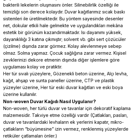
bakterili lekelerin oluşmasını önler. Silinebilirlik özelliği ile
temizliği son derece kolaydır. Duvar kağıtlarımız sıcak baskı
sistemleri ile üretilmektedir. Bu yöntem sayesinde desenler
net, dokular etkili hale gelmekte ve uygulandıkları mekâna
estetik bir görünüm kazandırmaktadır. Isı dayanımı yüksek,
dayanıklılığı 3 katına çıkmıştır; solvent vb. gibi sert çözücüler
(çizilme) dışında zarar görmez. Kolay alevlenmeye sebep
olmaz. Solma yapmaz. Çocuk sağlığına zarar vermez. Kişisel
zevklerinizi dekore etmenin dışında diğer işlemlere göre
uygulaması kolay ve pratiktir.
Her tür sıvalı yüzeylere, Gözenekli beton üzerine, Alçı levha,
kağıt, ahşap ve sunta paneller üzerine, CTP ve plastik
yüzeyler üzerine, Her tür eski duvar kağıtları ve eski boya
üzerine kullanılır.
Non-woven Duvar Kağıdı Nasıl Uygulanır?
Non-woven, her türlü duvar ve tavanlar için dekoratif kaplama
malzemesidir. Takviye etme özelliği vardır (Çatlakları, pasları,
duvar ve tavanlardaki levhaların ek yerlerini kapatır, mikro-
çatlakların “büyümesine” izin vermez, renklenmiş yüzeylerde
retiküler çatlamaları önler.)