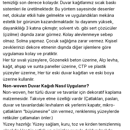
temizliği son derece kolaydır. Duvar kağıtlarımız sıcak baskı
sistemleri ile üretilmektedir. Bu yöntem sayesinde desenler
net, dokular etkili hale gelmekte ve uygulandıkları mekâna
estetik bir görünüm kazandırmaktadır. Isı dayanımı yüksek,
dayanıklılığı 3 katına çıkmıştır; solvent vb. gibi sert çözücüler
(çizilme) dışında zarar görmez. Kolay alevlenmeye sebep
olmaz. Solma yapmaz. Çocuk sağlığına zarar vermez. Kişisel
zevklerinizi dekore etmenin dışında diğer işlemlere göre
uygulaması kolay ve pratiktir.
Her tür sıvalı yüzeylere, Gözenekli beton üzerine, Alçı levha,
kağıt, ahşap ve sunta paneller üzerine, CTP ve plastik
yüzeyler üzerine, Her tür eski duvar kağıtları ve eski boya
üzerine kullanılır.
Non-woven Duvar Kağıdı Nasıl Uygulanır?
Non-woven, her türlü duvar ve tavanlar için dekoratif kaplama
malzemesidir. Takviye etme özelliği vardır (Çatlakları, pasları,
duvar ve tavanlardaki levhaların ek yerlerini kapatır, mikro-
çatlakların “büyümesine” izin vermez, renklenmiş yüzeylerde
retiküler çatlamaları önler.)
Yüzey hazırlığı: Yüzey sağlam, kuru, toz ve kirden temizlenmiş