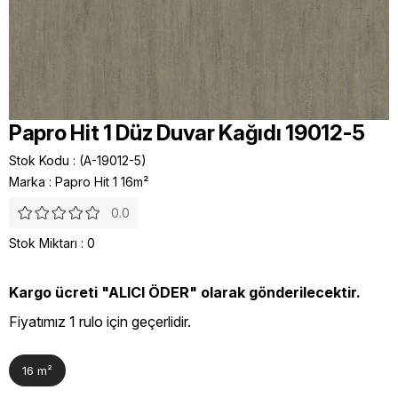
Papro Hit 1 Düz Duvar Kağıdı 19012-5
Stok Kodu
(A-19012-5)
Marka
:
Papro Hit 1 16m²
0.0
Stok Miktarı
:
0
Kargo ücreti "ALICI ÖDER" olarak gönderilecektir.
Fiyatımız 1 rulo için geçerlidir.
16 m²