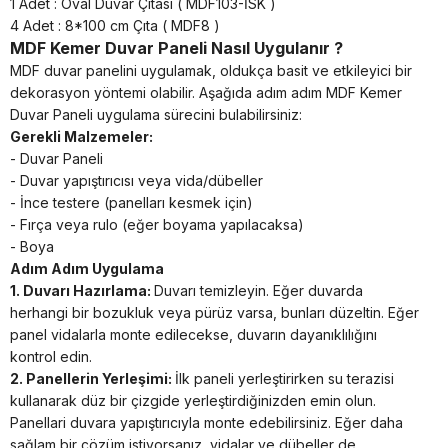
1 Adet : Oval Duvar Çıtası ( MDF103-İSK )
4 Adet : 8*100 cm Çıta ( MDF8 )
MDF Kemer Duvar Paneli Nasıl Uygulanır ?
MDF duvar panelini uygulamak, oldukça basit ve etkileyici bir
dekorasyon yöntemi olabilir. Aşağıda adım adım MDF Kemer
Duvar Paneli uygulama sürecini bulabilirsiniz:
Gerekli Malzemeler:
- Duvar Paneli
- Duvar yapıştırıcısı veya vida/dübeller
- İnce testere (panelları kesmek için)
- Fırça veya rulo (eğer boyama yapılacaksa)
- Boya
Adım Adım Uygulama
1. Duvarı Hazırlama:
Duvarı temizleyin. Eğer duvarda
herhangi bir bozukluk veya pürüz varsa, bunları düzeltin. Eğer
panel vidalarla monte edilecekse, duvarın dayanıklılığını
kontrol edin.
2. Panellerin Yerleşimi:
İlk paneli yerleştirirken su terazisi
kullanarak düz bir çizgide yerleştirdiğinizden emin olun.
Panellari duvara yapıştırıcıyla monte edebilirsiniz. Eğer daha
sağlam bir çözüm istiyorsanız, vidalar ve dübeller de