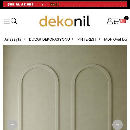
0
Anasayfa
DUVAR DEKORASYONU
PİNTEREST
MDF Oval Duva