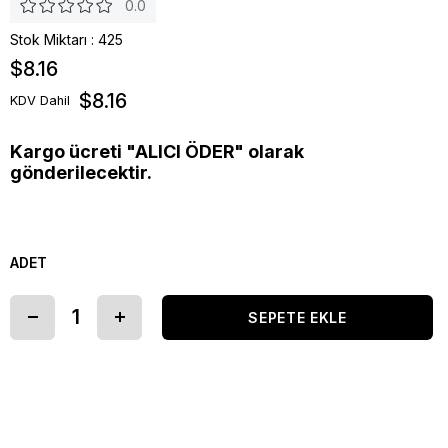
0.0
Stok Miktarı
:
425
$8.16
$8.16
KDV Dahil
Kargo ücreti "ALICI ÖDER" olarak
gönderilecektir.
ADET