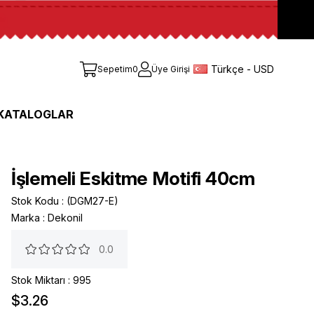
Türkçe - USD
Sepetim
0
Üye Girişi
KATALOGLAR
İşlemeli Eskitme Motifi 40cm
Stok Kodu
(DGM27-E)
Marka
:
Dekonil
0.0
Stok Miktarı
:
995
$3.26