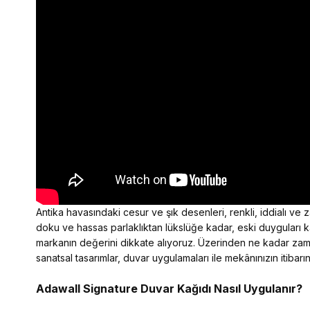
Antika havasındaki cesur ve şık desenleri, renkli, iddialı ve 
doku ve hassas parlaklıktan lükslüğe kadar, eski duyguları kap
markanın değerini dikkate alıyoruz. Üzerinden ne kadar zama
sanatsal tasarımlar, duvar uygulamaları ile mekânınızın itibarını
Adawall Signature
Duvar Kağıdı Nasıl Uygulanır?