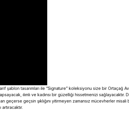
zarif şablon tasarımları ile “Signature” koleksiyonu size bir Ortaçağ 
sayacak, ılımlı ve kadınsı bir güzelliği hissetmenizi sağlayacaktır. D
n geçerse geçsin şıklığını yitirmeyen zamansız mücevherler misali b
 artıracaktır.