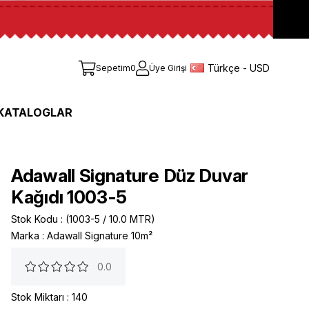
Türkçe - USD
Sepetim
0
Üye Girişi
KATALOGLAR
Adawall Signature Düz Duvar
Kağıdı 1003-5
Stok Kodu
(1003-5 / 10.0 MTR)
Marka
:
Adawall Signature 10m²
0.0
Stok Miktarı
:
140