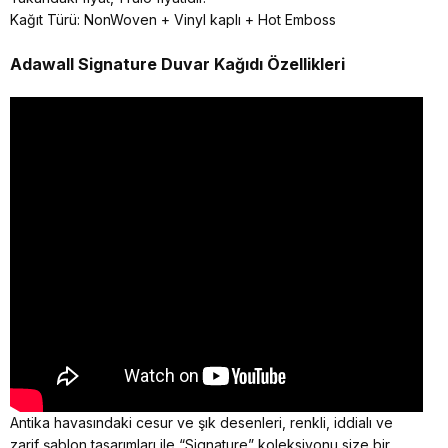
Kağıt Türü: NonWoven + Vinyl kaplı + Hot Emboss
Adawall Signature
Duvar Kağıdı Özellikleri
Antika havasındaki cesur ve şık desenleri, renkli, iddialı ve
zarif şablon tasarımları ile “Signature” koleksiyonu size bir