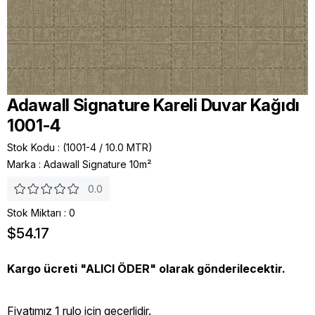
Adawall Signature Kareli Duvar Kağıdı
1001-4
Stok Kodu
(1001-4 / 10.0 MTR)
Marka
:
Adawall Signature 10m²
0.0
Stok Miktarı
:
0
$54.17
Kargo ücreti "ALICI ÖDER" olarak gönderilecektir.
Fiyatımız 1 rulo icin geçerlidir.