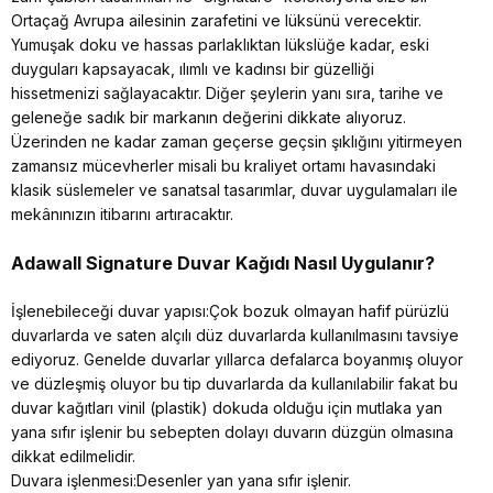
Ortaçağ Avrupa ailesinin zarafetini ve lüksünü verecektir.
Yumuşak doku ve hassas parlaklıktan lükslüğe kadar, eski
duyguları kapsayacak, ılımlı ve kadınsı bir güzelliği
hissetmenizi sağlayacaktır. Diğer şeylerin yanı sıra, tarihe ve
geleneğe sadık bir markanın değerini dikkate alıyoruz.
Üzerinden ne kadar zaman geçerse geçsin şıklığını yitirmeyen
zamansız mücevherler misali bu kraliyet ortamı havasındaki
klasik süslemeler ve sanatsal tasarımlar, duvar uygulamaları ile
mekânınızın itibarını artıracaktır.
Adawall Signature
Duvar Kağıdı Nasıl Uygulanır?
İşlenebileceği duvar yapısı:Çok bozuk olmayan hafif pürüzlü
duvarlarda ve saten alçılı düz duvarlarda kullanılmasını tavsiye
ediyoruz. Genelde duvarlar yıllarca defalarca boyanmış oluyor
ve düzleşmiş oluyor bu tip duvarlarda da kullanılabilir fakat bu
duvar kağıtları vinil (plastik) dokuda olduğu için mutlaka yan
yana sıfır işlenir bu sebepten dolayı duvarın düzgün olmasına
dikkat edilmelidir.
Duvara işlenmesi:Desenler yan yana sıfır işlenir.