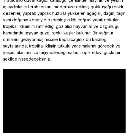
Trapicano duvar kağıdı kataloğu içerisinde; mavinin ve yeşilin
iç aydınlatıcı ferah tonları, modernize edilmiş gökkuşağı renkli
desenler, yaprak yaprak huzurla yükselen ağaçlar, dağın, taşın
yani doğanın kendiyle özdeşleştirdiği coğrafi yapılı dokular,
tropikal iklimin misafir ettiği göz alıcı hayvanlar ve özgürlüğü
kanadında taşıyan güzel renkli kuşlar bulunur. Bir yağmur
ormanını geziyormuş hissine kapılacağınız bu katalog
sayfalarında, tropikal iklimin tutkulu yansımalarını görecek ve
yaşam alanlarınıza taşıyabileceğiniz bu tropik etkiyi güçlü bir
şekilde hissedeceksiniz.