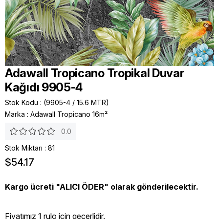
Adawall Tropicano Tropikal Duvar
Kağıdı 9905-4
Stok Kodu
(9905-4 / 15.6 MTR)
Marka
:
Adawall Tropicano 16m²
0.0
Stok Miktarı
:
81
$54.17
Kargo ücreti "ALICI ÖDER" olarak gönderilecektir.
Fiyatımız 1 rulo icin geçerlidir.