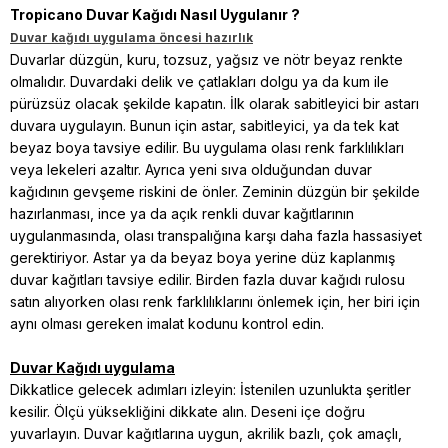
Tropicano Duvar Kağıdı Nasıl Uygulanır ?
Duvar kağıdı uygulama öncesi hazırlık
Duvarlar düzgün, kuru, tozsuz, yağsız ve nötr beyaz renkte
olmalıdır. Duvardaki delik ve çatlakları dolgu ya da kum ile
pürüzsüz olacak şekilde kapatın. İlk olarak sabitleyici bir astarı
duvara uygulayın. Bunun için astar, sabitleyici, ya da tek kat
beyaz boya tavsiye edilir. Bu uygulama olası renk farklılıkları
veya lekeleri azaltır. Ayrıca yeni sıva olduğundan duvar
kağıdının gevşeme riskini de önler. Zeminin düzgün bir şekilde
hazırlanması, ince ya da açık renkli duvar kağıtlarının
uygulanmasında, olası transpalığına karşı daha fazla hassasiyet
gerektiriyor. Astar ya da beyaz boya yerine düz kaplanmış
duvar kağıtları tavsiye edilir. Birden fazla duvar kağıdı rulosu
satın alıyorken olası renk farklılıklarını önlemek için, her biri için
aynı olması gereken imalat kodunu kontrol edin.
Duvar Kağıdı uygulama
Dikkatlice gelecek adımları izleyin: İstenilen uzunlukta şeritler
kesilir. Ölçü yüksekliğini dikkate alın. Deseni içe doğru
yuvarlayın. Duvar kağıtlarına uygun, akrilik bazlı, çok amaçlı,