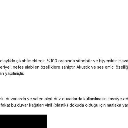
aylıkla çıkabilmektedir. %100 oranında silinebilir ve hijyeniktir. Hava 
kteriyel, nefes alabilen özelliklere sahiptir. Akustik ve ses emici öz
n yapılmıştır.
ü duvarlarda ve saten alçılı düz duvarlarda kullanılmasını tavsiye e
 fakat bu duvar kağıtları vinil (plastik) dokuda olduğu için mutlaka y