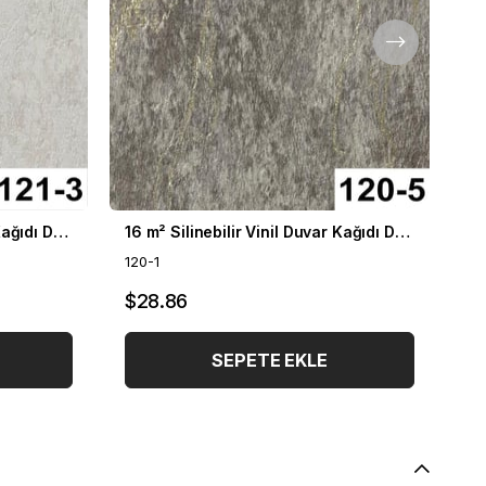
16 m² Silinebilir Vinil Duvar Kağıdı DH-121
16 m² Silinebilir Vinil Duvar Kağıdı DH-120
120-1
119
$28.86
$
SEPETE EKLE