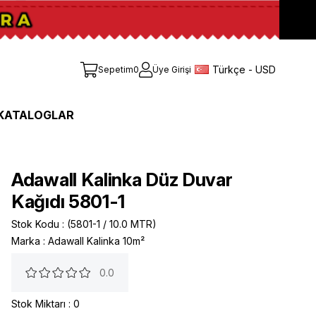
Türkçe - USD
Sepetim
0
Üye Girişi
KATALOGLAR
Adawall Kalinka Düz Duvar
Kağıdı 5801-1
Stok Kodu
(5801-1 / 10.0 MTR)
Marka
:
Adawall Kalinka 10m²
0.0
Stok Miktarı
:
0