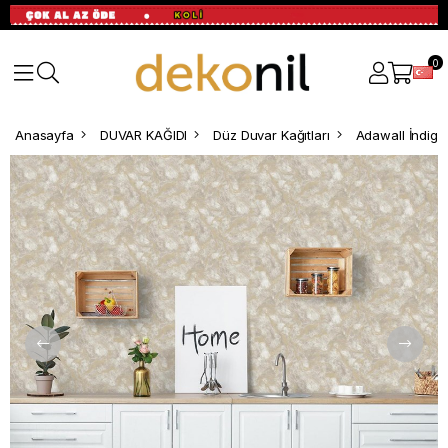
0
Anasayfa
DUVAR KAĞIDI
Düz Duvar Kağıtları
Adawall İndigo