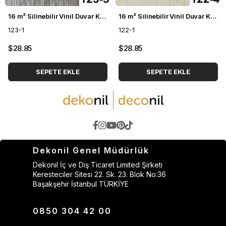
16 m² Silinebilir Vinil Duvar Kağıdı DH-123
16 m² Silinebilir Vinil Duvar Kağıdı DH-122
123-1
122-1
$28.85
$28.85
SEPETE EKLE
SEPETE EKLE
Dekonil Genel Müdürlük
Dekonil İç ve Dış Ticaret Limited Şirketi
Keresteciler Sitesi 22. Sk. 23. Blok No:36
Başakşehir İstanbul TÜRKİYE
0850 304 42 00