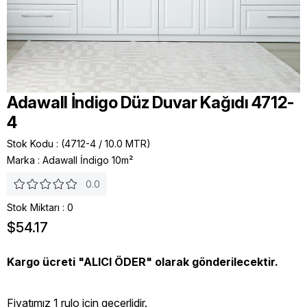
Adawall İndigo Düz Duvar Kağıdı 4712-
4
Stok Kodu
(4712-4 / 10.0 MTR)
Marka
:
Adawall İndigo 10m²
0.0
Stok Miktarı
:
0
$54.17
Kargo ücreti "ALICI ÖDER" olarak gönderilecektir.
Fiyatımız 1 rulo icin geçerlidir.