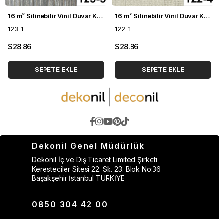
16 m² Silinebilir Vinil Duvar Kağıdı DH-123
16 m² Silinebilir Vinil Duvar Kağıdı DH-122
123-1
122-1
$28.86
$28.86
SEPETE EKLE
SEPETE EKLE
Dekonil Genel Müdürlük
Dekonil İç ve Dış Ticaret Limited Şirketi
Keresteciler Sitesi 22. Sk. 23. Blok No:36
Başakşehir İstanbul TÜRKİYE
0850 304 42 00