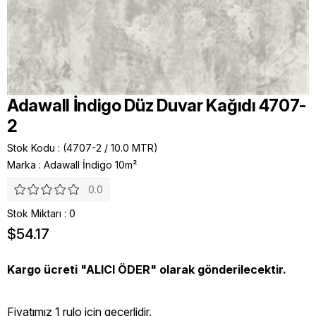
Adawall İndigo Düz Duvar Kağıdı 4707-
2
Stok Kodu
(4707-2 / 10.0 MTR)
Marka
:
Adawall İndigo 10m²
0.0
Stok Miktarı
:
0
$54.17
Kargo ücreti "ALICI ÖDER" olarak gönderilecektir.
Fiyatımız 1 rulo icin geçerlidir.