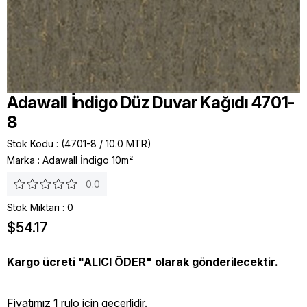
Adawall İndigo Düz Duvar Kağıdı 4701-
8
Stok Kodu
(4701-8 / 10.0 MTR)
Marka
:
Adawall İndigo 10m²
0.0
Stok Miktarı
:
0
$54.17
Kargo ücreti "ALICI ÖDER" olarak gönderilecektir.
Fiyatımız 1 rulo icin geçerlidir.