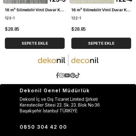
16 m² Silinebilir Vinil Duvar Kağıdı DH-123
16 m² Silinebilir Vinil Duvar Kağıdı DH-122
123-1
122-1
$28.85
$28.85
SEPETE EKLE
SEPETE EKLE
Dekonil Genel Müdürlük
Dekonil İç ve Dış Ticaret Limited Şirketi
Keresteciler Sitesi 22. Sk. 23. Blok No:36
Başakşehir İstanbul TÜRKİYE
0850 304 42 00