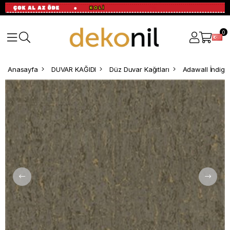
0
Anasayfa
DUVAR KAĞIDI
Düz Duvar Kağıtları
Adawall İndigo