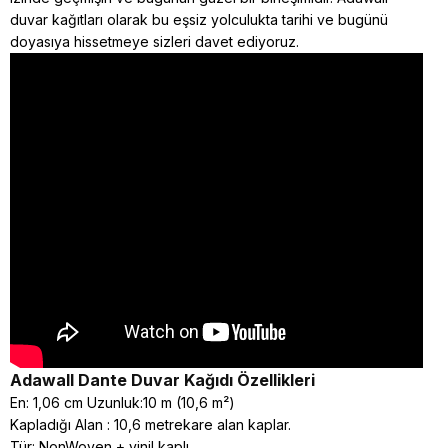
duvar kağıtları olarak bu eşsiz yolculukta tarihi ve bugünü
doyasıya hissetmeye sizleri davet ediyoruz.
Adawall Dante
Duvar Kağıdı Özellikleri
En: 1,06 cm Uzunluk:10 m (10,6 m²)
Kapladığı Alan : 10,6 metrekare alan kaplar.
Tür: NonWoven + vinil kaplı