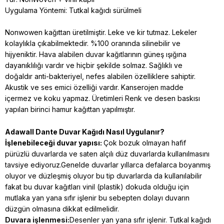
Uygulama Yöntemi: Tutkal kağıdı sürülmeli
Nonwowen kağıttan üretilmiştir. Leke ve kir tutmaz. Lekeler
kolaylıkla çıkabilmektedir. %100 oranında silinebilir ve
hijyeniktir. Hava alabilen duvar kağıtlarının güneş ışığına
dayanıklılığı vardır ve hiçbir şekilde solmaz. Sağlıklı ve
doğaldır anti-bakteriyel, nefes alabilen özelliklere sahiptir.
Akustik ve ses emici özelliği vardır. Kanserojen madde
içermez ve koku yapmaz. Üretimleri Renk ve desen baskısı
yapılan birinci hamur kağıttan yapılmıştır.
Adawall Dante
Duvar Kağıdı Nasıl Uygulanır?
İşlenebileceği duvar yapısı:
Çok bozuk olmayan hafif
pürüzlü duvarlarda ve saten alçılı düz duvarlarda kullanılmasını
tavsiye ediyoruz.Genelde duvarlar yıllarca defalarca boyanmış
oluyor ve düzleşmiş oluyor bu tip duvarlarda da kullanılabilir
fakat bu duvar kağıtları vinil (plastik) dokuda olduğu için
mutlaka yan yana sıfır işlenir bu sebepten dolayı duvarın
düzgün olmasına dikkat edilmelidir.
Duvara işlenmesi:
Desenler yan yana sıfır işlenir. Tutkal kağıdı