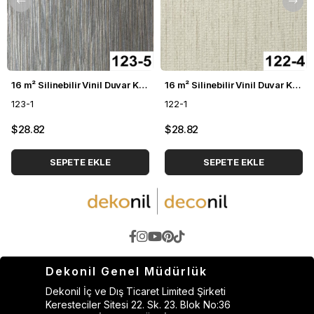
16 m² Silinebilir Vinil Duvar Kağıdı DH-123
16 m² Silinebilir Vinil Duvar Kağıdı DH-122
123-1
122-1
$28.82
$28.82
SEPETE EKLE
SEPETE EKLE
Dekonil Genel Müdürlük
Dekonil İç ve Dış Ticaret Limited Şirketi
Keresteciler Sitesi 22. Sk. 23. Blok No:36