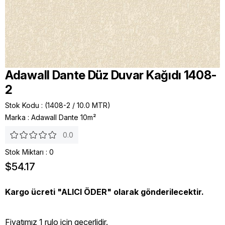
Adawall Dante Düz Duvar Kağıdı 1408-
2
Stok Kodu
(1408-2 / 10.0 MTR)
Marka
:
Adawall Dante 10m²
0.0
Stok Miktarı
:
0
$54.17
Kargo ücreti "ALICI ÖDER" olarak gönderilecektir.
Fiyatımız 1 rulo icin geçerlidir.