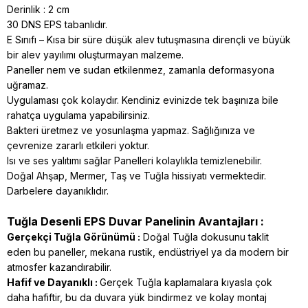
Derinlik : 2 cm
30 DNS EPS tabanlıdır.
E Sınıfı – Kısa bir süre düşük alev tutuşmasına dirençli ve büyük
bir alev yayılımı oluşturmayan malzeme.
Paneller nem ve sudan etkilenmez, zamanla deformasyona
uğramaz.
Uygulaması çok kolaydır. Kendiniz evinizde tek başınıza bile
rahatça uygulama yapabilirsiniz.
Bakteri üretmez ve yosunlaşma yapmaz. Sağlığınıza ve
çevrenize zararlı etkileri yoktur.
Isı ve ses yalıtımı sağlar Panelleri kolaylıkla temizlenebilir.
Doğal Ahşap, Mermer, Taş ve Tuğla hissiyatı vermektedir.
Darbelere dayanıklıdır.
Tuğla Desenli EPS Duvar Panelinin Avantajları :
Gerçekçi Tuğla Görünümü :
Doğal Tuğla dokusunu taklit
eden bu paneller, mekana rustik, endüstriyel ya da modern bir
atmosfer kazandırabilir.
Hafif ve Dayanıklı :
Gerçek Tuğla kaplamalara kıyasla çok
daha hafiftir, bu da duvara yük bindirmez ve kolay montaj