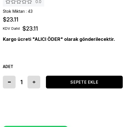
0.0
Stok Miktarı
:
43
$23.11
$23.11
KDV Dahil
Kargo ücreti "ALICI ÖDER" olarak gönderilecektir.
ADET