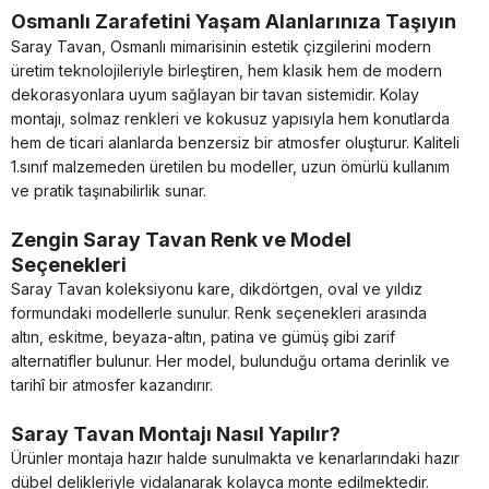
Osmanlı Zarafetini Yaşam Alanlarınıza Taşıyın
Saray Tavan, Osmanlı mimarisinin estetik çizgilerini modern
üretim teknolojileriyle birleştiren, hem klasik hem de modern
dekorasyonlara uyum sağlayan bir tavan sistemidir. Kolay
montajı, solmaz renkleri ve kokusuz yapısıyla hem konutlarda
hem de ticari alanlarda benzersiz bir atmosfer oluşturur. Kaliteli
1.sınıf malzemeden üretilen bu modeller, uzun ömürlü kullanım
ve pratik taşınabilirlik sunar.
Zengin Saray Tavan Renk ve Model
Seçenekleri
Saray Tavan koleksiyonu kare, dikdörtgen, oval ve yıldız
formundaki modellerle sunulur. Renk seçenekleri arasında
altın, eskitme, beyaza-altın, patina ve gümüş gibi zarif
alternatifler bulunur. Her model, bulunduğu ortama derinlik ve
tarihî bir atmosfer kazandırır.
Saray Tavan Montajı Nasıl Yapılır?
Ürünler montaja hazır halde sunulmakta ve kenarlarındaki hazır
dübel delikleriyle vidalanarak kolayca monte edilmektedir.