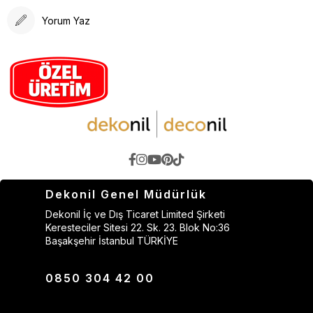
Yorum Yaz
Dekonil Genel Müdürlük
Dekonil İç ve Dış Ticaret Limited Şirketi
Keresteciler Sitesi 22. Sk. 23. Blok No:36
Başakşehir İstanbul TÜRKİYE
0850 304 42 00