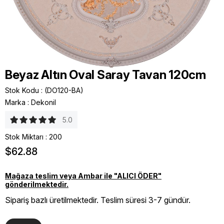
Beyaz Altın Oval Saray Tavan 120cm
Stok Kodu
(DO120-BA)
Marka
:
Dekonil
5.0
Stok Miktarı
:
200
$62.88
Mağaza teslim veya Ambar ile "ALICI ÖDER"
gönderilmektedir.
Sipariş bazlı üretilmektedir. Teslim süresi 3-7 gündür.