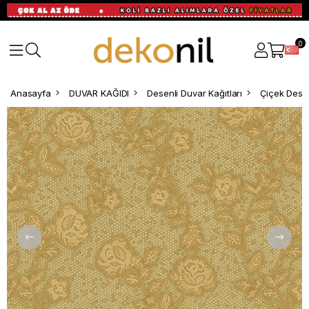
0
Anasayfa
DUVAR KAĞIDI
Desenli Duvar Kağıtları
Çiçek Desen