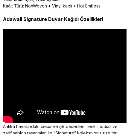
Kağıt Türü: NonWoven + Vinyl kaplı + Hot Emboss
Adawall Signature
Duvar Kağıdı Özellikleri
Antika havasındaki cesur ve şık desenleri, renkli, iddialı ve
zarif şablon tasarımları ile “Signature” koleksiyonu size bir