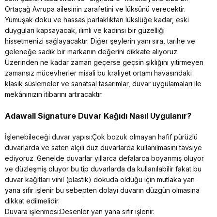
Ortaçağ Avrupa ailesinin zarafetini ve lüksünü verecektir.
Yumuşak doku ve hassas parlaklıktan lükslüğe kadar, eski
duyguları kapsayacak, ılımlı ve kadınsı bir güzelliği
hissetmenizi sağlayacaktır. Diğer şeylerin yanı sıra, tarihe ve
geleneğe sadık bir markanın değerini dikkate alıyoruz.
Üzerinden ne kadar zaman geçerse geçsin şıklığını yitirmeyen
zamansız mücevherler misali bu kraliyet ortamı havasındaki
klasik süslemeler ve sanatsal tasarımlar, duvar uygulamaları ile
mekânınızın itibarını artıracaktır.
Adawall Signature
Duvar Kağıdı Nasıl Uygulanır?
İşlenebileceği duvar yapısı:Çok bozuk olmayan hafif pürüzlü
duvarlarda ve saten alçılı düz duvarlarda kullanılmasını tavsiye
ediyoruz. Genelde duvarlar yıllarca defalarca boyanmış oluyor
ve düzleşmiş oluyor bu tip duvarlarda da kullanılabilir fakat bu
duvar kağıtları vinil (plastik) dokuda olduğu için mutlaka yan
yana sıfır işlenir bu sebepten dolayı duvarın düzgün olmasına
dikkat edilmelidir.
Duvara işlenmesi:Desenler yan yana sıfır işlenir.