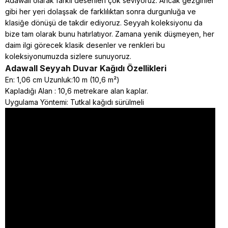
Adawall olarak farklı desenleri çok seviyoruz. Ancak gezginler
gibi her yeri dolaşsak de farklılıktan sonra durgunluğa ve
klasiğe dönüşü de takdir ediyoruz. Seyyah koleksiyonu da
bize tam olarak bunu hatırlatıyor. Zamana yenik düşmeyen, her
daim ilgi görecek klasik desenler ve renkleri bu
koleksiyonumuzda sizlere sunuyoruz.
Adawall Seyyah
Duvar Kağıdı Özellikleri
En: 1,06 cm Uzunluk:10 m (10,6 m²)
Kapladığı Alan : 10,6 metrekare alan kaplar.
Uygulama Yöntemi: Tutkal kağıdı sürülmeli