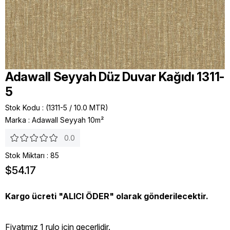
Adawall Seyyah Düz Duvar Kağıdı 1311-
5
Stok Kodu
(1311-5 / 10.0 MTR)
Marka
:
Adawall Seyyah 10m²
0.0
Stok Miktarı
:
85
$54.17
Kargo ücreti "ALICI ÖDER" olarak gönderilecektir.
Fiyatımız 1 rulo icin geçerlidir.