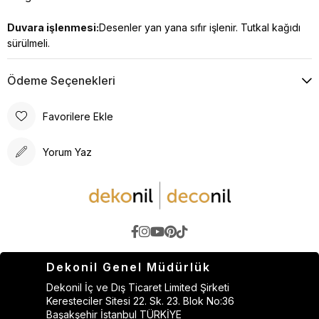
Duvara işlenmesi:
Desenler yan yana sıfır işlenir. Tutkal kağıdı
sürülmeli.
Ödeme Seçenekleri
Favorilere Ekle
Yorum Yaz
Dekonil Genel Müdürlük
Dekonil İç ve Dış Ticaret Limited Şirketi
Keresteciler Sitesi 22. Sk. 23. Blok No:36
Başakşehir İstanbul TÜRKİYE