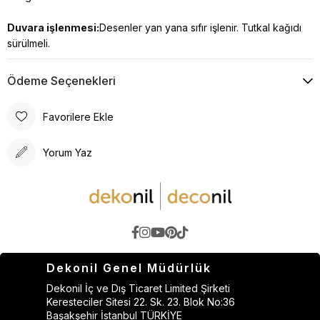
Duvara işlenmesi:
Desenler yan yana sıfır işlenir. Tutkal kağıdı
sürülmeli.
Ödeme Seçenekleri
Favorilere Ekle
Yorum Yaz
Dekonil Genel Müdürlük
Dekonil İç ve Dış Ticaret Limited Şirketi
Keresteciler Sitesi 22. Sk. 23. Blok No:36
Başakşehir İstanbul TÜRKİYE