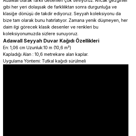
Adawall olarak farklı desenleri çok seviyoruz. Ancak gezginler
gibi her yeri dolaşsak de farklılıktan sonra durgunluğa ve
klasiğe dönüşü de takdir ediyoruz. Seyyah koleksiyonu da
bize tam olarak bunu hatırlatıyor. Zamana yenik düşmeyen, her
daim ilgi görecek klasik desenler ve renkleri bu
koleksiyonumuzda sizlere sunuyoruz.
Adawall Seyyah
Duvar Kağıdı Özellikleri
En: 1,06 cm Uzunluk:10 m (10,6 m²)
Kapladığı Alan : 10,6 metrekare alan kaplar.
Uygulama Yöntemi: Tutkal kağıdı sürülmeli