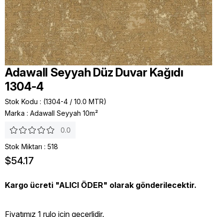
Adawall Seyyah Düz Duvar Kağıdı
1304-4
Stok Kodu
(1304-4 / 10.0 MTR)
Marka
:
Adawall Seyyah 10m²
0.0
Stok Miktarı
:
518
$54.17
Kargo ücreti "ALICI ÖDER" olarak gönderilecektir.
Fiyatımız 1 rulo icin geçerlidir.