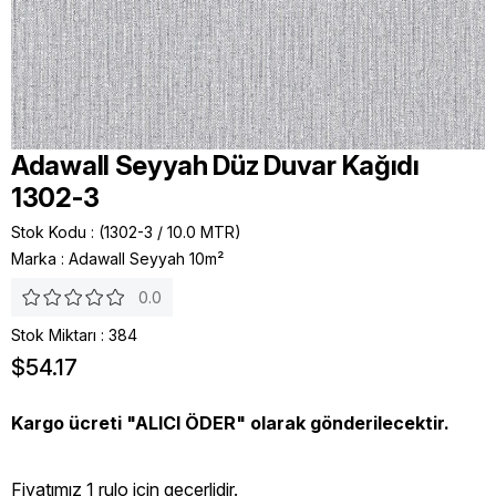
Adawall Seyyah Düz Duvar Kağıdı
1302-3
Stok Kodu
(1302-3 / 10.0 MTR)
Marka
:
Adawall Seyyah 10m²
0.0
Stok Miktarı
:
384
$54.17
Kargo ücreti "ALICI ÖDER" olarak gönderilecektir.
Fiyatımız 1 rulo icin geçerlidir.