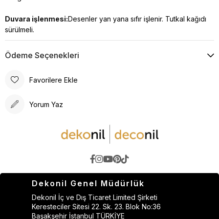
Duvara işlenmesi:
Desenler yan yana sıfır işlenir. Tutkal kağıdı
sürülmeli.
Ödeme Seçenekleri
Favorilere Ekle
Yorum Yaz
Dekonil Genel Müdürlük
Dekonil İç ve Dış Ticaret Limited Şirketi
Keresteciler Sitesi 22. Sk. 23. Blok No:36
Başakşehir İstanbul TÜRKİYE