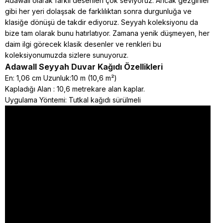
Adawall olarak farklı desenleri çok seviyoruz. Ancak gezginler
gibi her yeri dolaşsak de farklılıktan sonra durgunluğa ve
klasiğe dönüşü de takdir ediyoruz. Seyyah koleksiyonu da
bize tam olarak bunu hatırlatıyor. Zamana yenik düşmeyen, her
daim ilgi görecek klasik desenler ve renkleri bu
koleksiyonumuzda sizlere sunuyoruz.
Adawall Seyyah
Duvar Kağıdı Özellikleri
En: 1,06 cm Uzunluk:10 m (10,6 m²)
Kapladığı Alan : 10,6 metrekare alan kaplar.
Uygulama Yöntemi: Tutkal kağıdı sürülmeli