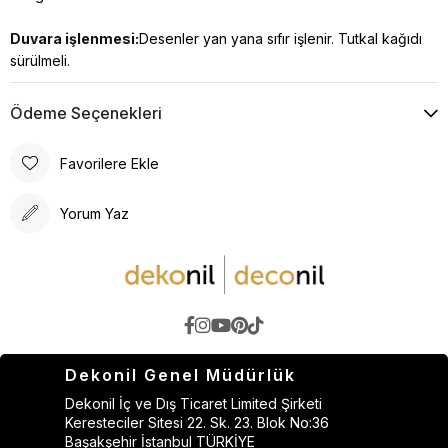
Duvara işlenmesi:
Desenler yan yana sıfır işlenir. Tutkal kağıdı
sürülmeli.
Ödeme Seçenekleri
Favorilere Ekle
Yorum Yaz
Dekonil Genel Müdürlük
Dekonil İç ve Dış Ticaret Limited Şirketi
Keresteciler Sitesi 22. Sk. 23. Blok No:36
Başakşehir İstanbul TÜRKİYE