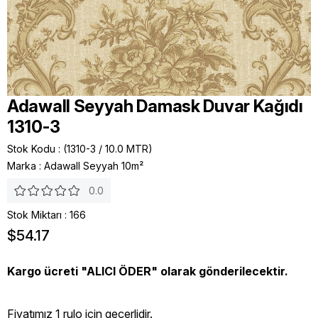
Adawall Seyyah Damask Duvar Kağıdı
1310-3
Stok Kodu
(1310-3 / 10.0 MTR)
Marka
:
Adawall Seyyah 10m²
0.0
Stok Miktarı
:
166
$54.17
Kargo ücreti "ALICI ÖDER" olarak gönderilecektir.
Fiyatımız 1 rulo icin geçerlidir.