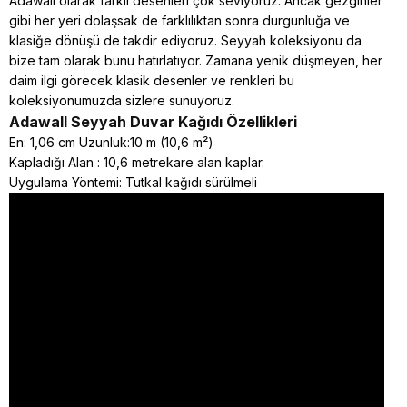
Adawall olarak farklı desenleri çok seviyoruz. Ancak gezginler
gibi her yeri dolaşsak de farklılıktan sonra durgunluğa ve
klasiğe dönüşü de takdir ediyoruz. Seyyah koleksiyonu da
bize tam olarak bunu hatırlatıyor. Zamana yenik düşmeyen, her
daim ilgi görecek klasik desenler ve renkleri bu
koleksiyonumuzda sizlere sunuyoruz.
Adawall Seyyah
Duvar Kağıdı Özellikleri
En: 1,06 cm Uzunluk:10 m (10,6 m²)
Kapladığı Alan : 10,6 metrekare alan kaplar.
Uygulama Yöntemi: Tutkal kağıdı sürülmeli