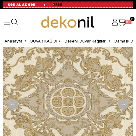
0
Anasayfa
DUVAR KAĞIDI
Desenli Duvar Kağıtları
Damask Des