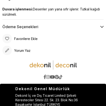
Duvara işlenmesi:
Desenler yan yana sıfır işlenir. Tutkal kağıdı
sürülmeli.
Ödeme Seçenekleri
Favorilere Ekle
Yorum Yaz
Dekonil Genel Müdürlük
Dekonil İç ve Dış Ticaret Limited Şirketi
Keresteciler Sitesi 22. Sk. 23. Blok No:36
Başakşehir İstanbul TÜRKİYE