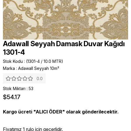
Adawall Seyyah Damask Duvar Kağıdı
1301-4
Stok Kodu
(1301-4 / 10.0 MTR)
Marka
:
Adawall Seyyah 10m²
0.0
Stok Miktarı
:
53
$54.17
Kargo ücreti "ALICI ÖDER" olarak gönderilecektir.
Fiyatımız 1 rulo icin geçerlidir.