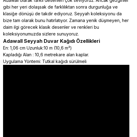
Adawall olarak farklı desenleri çok seviyoruz. Ancak gezginler
gibi her yeri dolaşsak de farklılıktan sonra durgunluğa ve
klasiğe dönüşü de takdir ediyoruz. Seyyah koleksiyonu da
bize tam olarak bunu hatırlatıyor. Zamana yenik düşmeyen, her
daim ilgi görecek klasik desenler ve renkleri bu
koleksiyonumuzda sizlere sunuyoruz.
Adawall Seyyah
Duvar Kağıdı Özellikleri
En: 1,06 cm Uzunluk:10 m (10,6 m²)
Kapladığı Alan : 10,6 metrekare alan kaplar.
Uygulama Yöntemi: Tutkal kağıdı sürülmeli