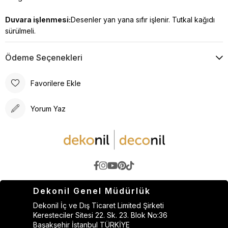
Duvara işlenmesi:
Desenler yan yana sıfır işlenir. Tutkal kağıdı
sürülmeli.
Ödeme Seçenekleri
Favorilere Ekle
Yorum Yaz
Dekonil Genel Müdürlük
Dekonil İç ve Dış Ticaret Limited Şirketi
Keresteciler Sitesi 22. Sk. 23. Blok No:36
Başakşehir İstanbul TÜRKİYE