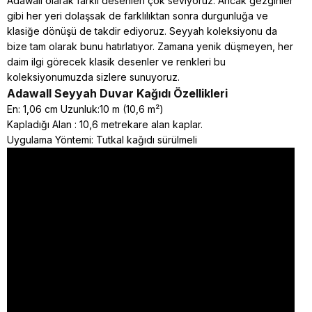
Adawall olarak farklı desenleri çok seviyoruz. Ancak gezginler
gibi her yeri dolaşsak de farklılıktan sonra durgunluğa ve
klasiğe dönüşü de takdir ediyoruz. Seyyah koleksiyonu da
bize tam olarak bunu hatırlatıyor. Zamana yenik düşmeyen, her
daim ilgi görecek klasik desenler ve renkleri bu
koleksiyonumuzda sizlere sunuyoruz.
Adawall Seyyah
Duvar Kağıdı Özellikleri
En: 1,06 cm Uzunluk:10 m (10,6 m²)
Kapladığı Alan : 10,6 metrekare alan kaplar.
Uygulama Yöntemi: Tutkal kağıdı sürülmeli