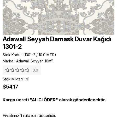
Adawall Seyyah Damask Duvar Kağıdı
1301-2
Stok Kodu
(1301-2 / 10.0 MTR)
Marka
:
Adawall Seyyah 10m²
0.0
Stok Miktarı
:
41
$54.17
Kargo ücreti "ALICI ÖDER" olarak gönderilecektir.
Fiyatımız 1 rulo icin geçerlidir.