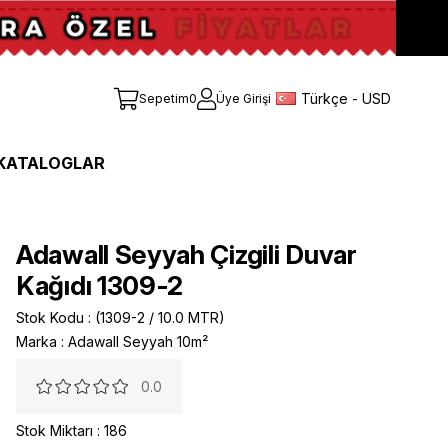
Türkçe - USD
Sepetim
0
Üye Girişi
KATALOGLAR
Adawall Seyyah Çizgili Duvar
Kağıdı 1309-2
Stok Kodu
(1309-2 / 10.0 MTR)
Marka
:
Adawall Seyyah 10m²
0.0
Stok Miktarı
:
186