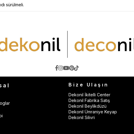
ıdı sürülmeli.
Bize Ulaşın
sal
Dekonil İkitelli Center
Dekonil Fabrika Satış
oglar
Dekonil Beylikdüzü
Dekonil Ümraniye Keyap
bi
Dekonil Silivri