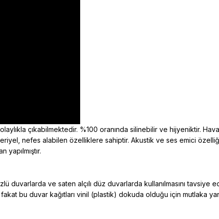
aylıkla çıkabilmektedir. %100 oranında silinebilir ve hijyeniktir. Hava 
kteriyel, nefes alabilen özelliklere sahiptir. Akustik ve ses emici öz
n yapılmıştır.
ü duvarlarda ve saten alçılı düz duvarlarda kullanılmasını tavsiye 
 fakat bu duvar kağıtları vinil (plastik) dokuda olduğu için mutlaka y