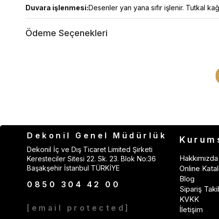
Duvara işlenmesi:
Desenler yan yana sıfır işlenir. Tutkal kağ
Ödeme Seçenekleri
Dekonil Genel Müdürlük
Kurum
Dekonil İç ve Dış Ticaret Limited Şirketi
Hakkımızda
Keresteciler Sitesi 22. Sk. 23. Blok No:36
Başakşehir İstanbul TÜRKİYE
Online Katal
Blog
0850 304 42 00
Sipariş Taki
KVKK
[email protected]
İletişim