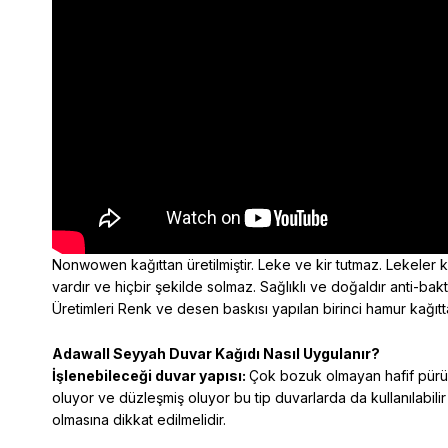
Nonwowen kağıttan üretilmiştir. Leke ve kir tutmaz. Lekeler kol
vardır ve hiçbir şekilde solmaz. Sağlıklı ve doğaldır anti-ba
Üretimleri Renk ve desen baskısı yapılan birinci hamur kağıtta
Adawall Seyyah
Duvar Kağıdı Nasıl Uygulanır?
İşlenebileceği duvar yapısı:
Çok bozuk olmayan hafif pürüzl
oluyor ve düzleşmiş oluyor bu tip duvarlarda da kullanılabilir
olmasına dikkat edilmelidir.