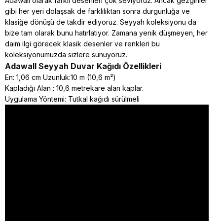
Adawall olarak farklı desenleri çok seviyoruz. Ancak gezginler
gibi her yeri dolaşsak de farklılıktan sonra durgunluğa ve
klasiğe dönüşü de takdir ediyoruz. Seyyah koleksiyonu da
bize tam olarak bunu hatırlatıyor. Zamana yenik düşmeyen, her
daim ilgi görecek klasik desenler ve renkleri bu
koleksiyonumuzda sizlere sunuyoruz.
Adawall Seyyah
Duvar Kağıdı Özellikleri
En: 1,06 cm Uzunluk:10 m (10,6 m²)
Kapladığı Alan : 10,6 metrekare alan kaplar.
Uygulama Yöntemi: Tutkal kağıdı sürülmeli