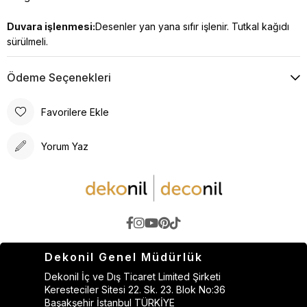
Duvara işlenmesi:
Desenler yan yana sıfır işlenir. Tutkal kağıdı
sürülmeli.
Ödeme Seçenekleri
Favorilere Ekle
Yorum Yaz
Dekonil Genel Müdürlük
Dekonil İç ve Dış Ticaret Limited Şirketi
Keresteciler Sitesi 22. Sk. 23. Blok No:36
Başakşehir İstanbul TÜRKİYE