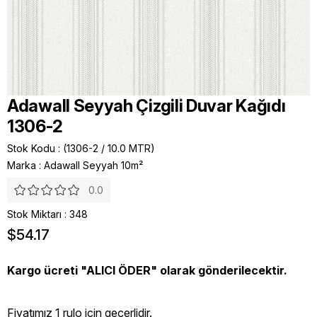
Adawall Seyyah Çizgili Duvar Kağıdı
1306-2
Stok Kodu
(1306-2 / 10.0 MTR)
Marka
:
Adawall Seyyah 10m²
0.0
Stok Miktarı
:
348
$54.17
Kargo ücreti "ALICI ÖDER" olarak gönderilecektir.
Fiyatımız 1 rulo icin geçerlidir.