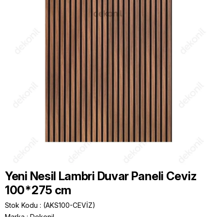
Yeni Nesil Lambri Duvar Paneli Ceviz
100*275 cm
Stok Kodu
(AKS100-CEVİZ)
Marka
:
Dekonil