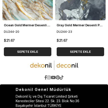
Ocean Gold Mermer Desenli Pvc Duvar Paneli 122*244cm
Gray Gold Mermer Desenli Pvc Duvar Paneli 122*244cm
DU244-20
DU244-23
$21.67
$21.67
SEPETE EKLE
SEPETE EKLE
Dekonil Genel Müdürlük
Dekonil İç ve Dış Ticaret Limited Şirketi
Keresteciler Sitesi 22. Sk. 23. Blok No:36
Başakşehir İstanbul TÜRKİYE