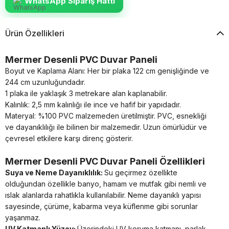
WhatsApp Sipariş Hattı
Ürün Özellikleri
Mermer Desenli PVC Duvar Paneli
Boyut ve Kaplama Alanı: Her bir plaka 122 cm genişliğinde ve
244 cm uzunluğundadır.
1 plaka ile yaklaşık 3 metrekare alan kaplanabilir.
Kalınlık: 2,5 mm kalınlığı ile ince ve hafif bir yapıdadır.
Materyal: %100 PVC malzemeden üretilmiştir.
PVC, esnekliği
ve dayanıklılığı ile bilinen bir malzemedir.
Uzun ömürlüdür ve
çevresel etkilere karşı direnç gösterir.
Mermer Desenli PVC Duvar Paneli Özellikleri
Suya ve Neme Dayanıklılık:
Su geçirmez özellikte
olduğundan özellikle banyo, hamam ve mutfak gibi nemli ve
ıslak alanlarda rahatlıkla kullanılabilir. Neme dayanıklı yapısı
sayesinde, çürüme, kabarma veya küflenme gibi sorunlar
yaşanmaz.
UV Katmanlı Yüzey:
Üzerindeki UV koruma katmanı, parlak