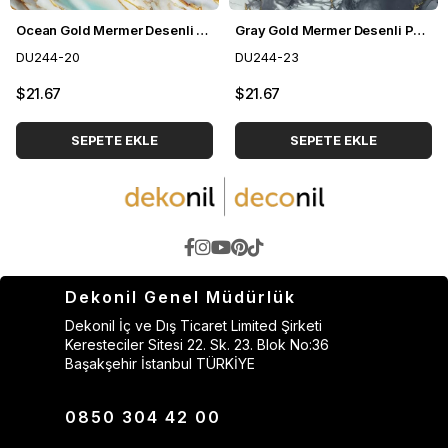
Ocean Gold Mermer Desenli Pvc Duvar Paneli 122*244cm
Gray Gold Mermer Desenli Pvc Duvar Paneli 122*244cm
DU244-20
DU244-23
$21.67
$21.67
SEPETE EKLE
SEPETE EKLE
Dekonil Genel Müdürlük
Dekonil İç ve Dış Ticaret Limited Şirketi
Keresteciler Sitesi 22. Sk. 23. Blok No:36
Başakşehir İstanbul TÜRKİYE
0850 304 42 00