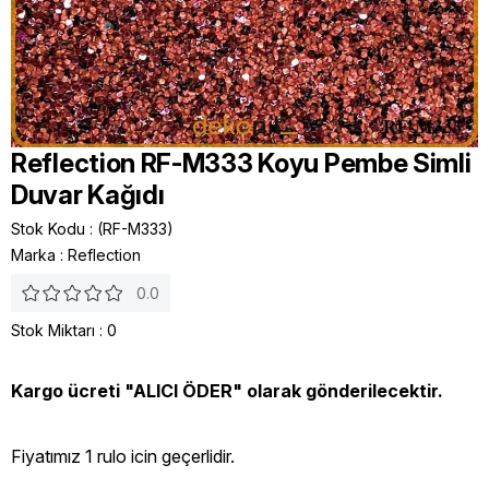
Reflection RF-M333 Koyu Pembe Simli
Duvar Kağıdı
Stok Kodu
(RF-M333)
Marka
:
Reflection
0.0
Stok Miktarı
:
0
Kargo ücreti "ALICI ÖDER" olarak gönderilecektir.
Fiyatımız 1 rulo icin geçerlidir.