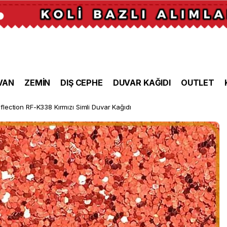
VAN
ZEMİN
DIŞ CEPHE
DUVAR KAĞIDI
OUTLET
flection RF-K338 Kırmızı Simli Duvar Kağıdı