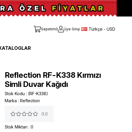
Türkçe - USD
Sepetim
0
Üye Girişi
KATALOGLAR
Reflection RF-K338 Kırmızı
Simli Duvar Kağıdı
Stok Kodu
(RF-K338)
Marka
:
Reflection
0.0
Stok Miktarı
:
0