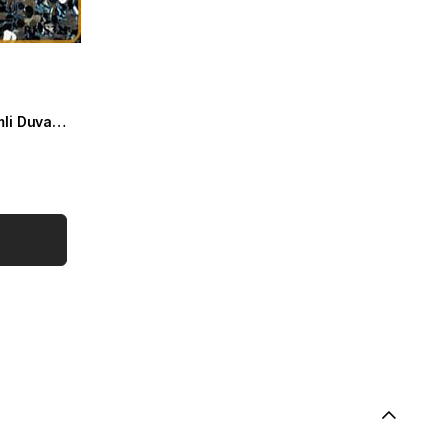
Reflection RF-S321 Siyah Simli Duvar Kağıdı