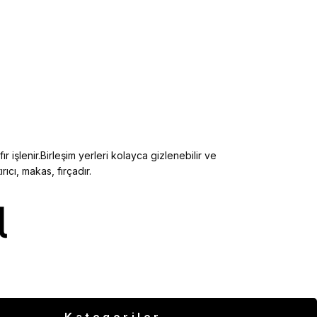
ır işlenir.Birleşim yerleri kolayca gizlenebilir ve
ıcı, makas, fırçadır.