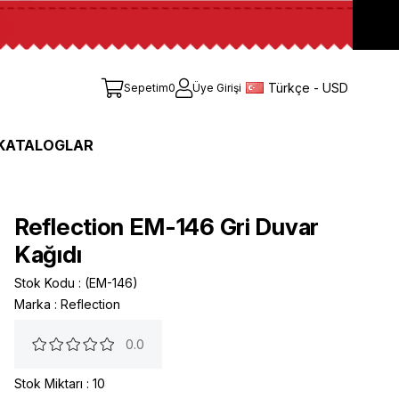
Türkçe - USD
Sepetim
0
Üye Girişi
KATALOGLAR
Reflection EM-146 Gri Duvar
Kağıdı
Stok Kodu
(EM-146)
Marka
:
Reflection
0.0
Stok Miktarı
:
10