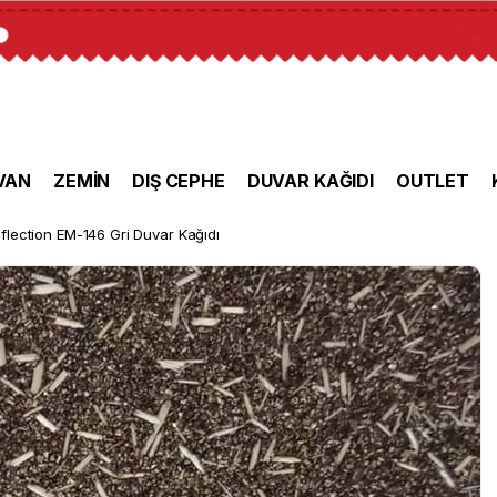
VAN
ZEMİN
DIŞ CEPHE
DUVAR KAĞIDI
OUTLET
flection EM-146 Gri Duvar Kağıdı