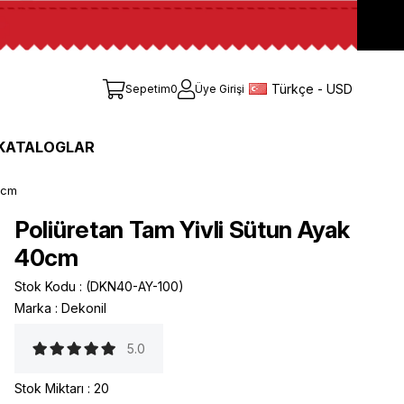
Türkçe - USD
Sepetim
0
Üye Girişi
KATALOGLAR
0cm
Poliüretan Tam Yivli Sütun Ayak
40cm
Stok Kodu
(DKN40-AY-100)
Marka
:
Dekonil
5.0
Stok Miktarı
:
20