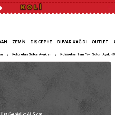
VAN
ZEMİN
DIŞ CEPHE
DUVAR KAĞIDI
OUTLET
lar
Poliüretan Sütun Ayakları
Poliüretan Tam Yivli Sütun Ayak 4